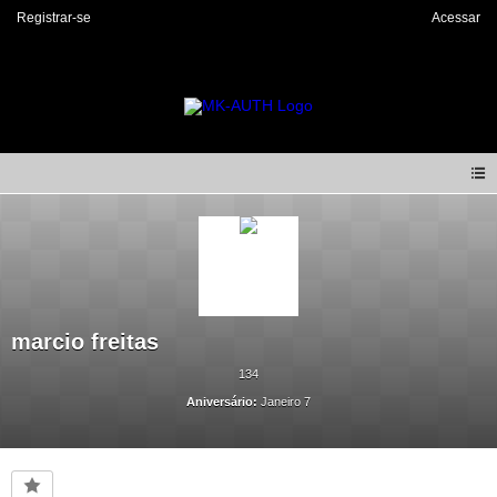
Registrar-se
Acessar
marcio freitas
134
Aniversário:
Janeiro 7