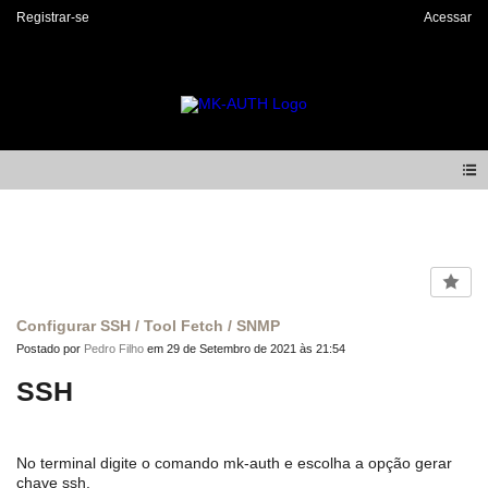
Registrar-se
Acessar
Pages 2.0
Configurar SSH / Tool Fetch / SNMP
Postado por
Pedro Filho
em 29 de Setembro de 2021 às 21:54
SSH
No terminal digite o comando mk-auth e escolha a opção gerar
chave ssh.