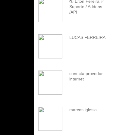
🌎 Elton Pereira ✅
Suporte / Addons
/API
LUCAS FERREIRA
conecta provedor
internet
marcos iglesia