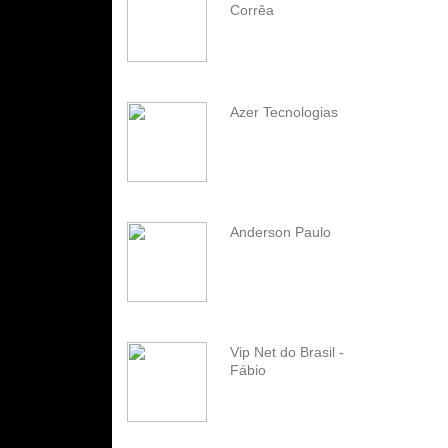
Corrêa
Azer Tecnologias
Anderson Paulo
Vip Net do Brasil -
Fábio