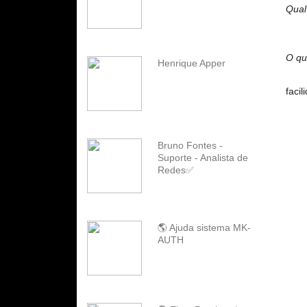
Qual
O qu
Henrique Apper
faci
Bruno Fontes -
Suporte - Analista de
Redes✅
🌎 Ajuda sistema MK-
AUTH