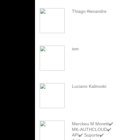
Thiago Alexandre
ism
Luciano Kalinoski
Merckeu M Moretti✔️
MK-AUTHCLOUD✔️
API✔️ Suporte✔️