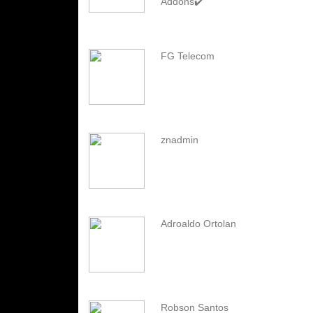
Addons✔️
FG Telecom
znadmin
Adroaldo Ortolan
Robson Santos