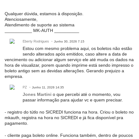
Qualquer dúvida, estamos à disposição.
Atenciosamente,
Atendimento de suporte ao sistema
___________ MK-AUTH __________
Eberty Rodrigues
Junho 30, 2026 7:15
Estou com mesmo problema aqui, os boletos não estão
sendo alterados após emitidos, caso altere a data de
vencimento ou adicionar algum serviço ele até muda os dados na
hora de visualizar, porem quando imprime está sendo impresso o
boleto antigo sem as devidas alterações. Gerando prejuizo a
empresa.
PZ
Junho 11, 2026 14:35
Jones Martini
o que percebi até o momento, vou
passar informação para ajudar vc e quem precisar.
- registro do tútlo no SICREDI funciona na hora. Criou o boleto no
mkauth, registra na hora no SICREDI e já fica disponível pra
pagamento.
- cliente paga boleto online. Funciona também, dentro de poucos