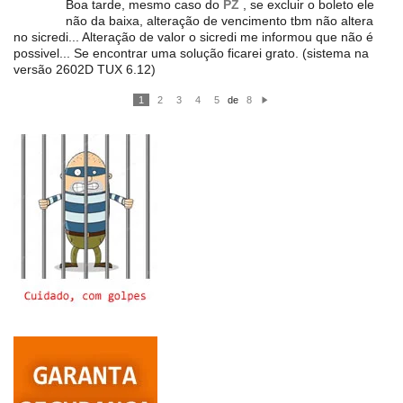
Boa tarde, mesmo caso do
PZ
, se excluir o boleto ele
não da baixa, alteração de vencimento tbm não altera
no sicredi... Alteração de valor o sicredi me informou que não é
possivel... Se encontrar uma solução ficarei grato. (sistema na
versão 2602D TUX 6.12)
1
2
3
4
5
de
8
P
ró
xi
m
o