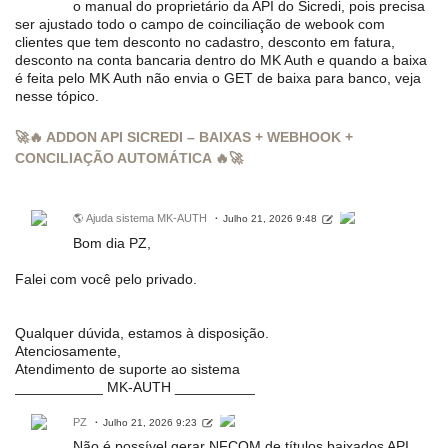
o manual do proprietário da API do Sicredi, pois precisa
ser ajustado todo o campo de coinciliação de webook com
clientes que tem desconto no cadastro, desconto em fatura,
desconto na conta bancaria dentro do MK Auth e quando a baixa
é feita pelo MK Auth não envia o GET de baixa para banco, veja
nesse tópico.
🚀🔥 ADDON API SICREDI – BAIXAS + WEBHOOK +
CONCILIAÇÃO AUTOMÁTICA 🔥🚀
🌎 Ajuda sistema MK-AUTH
Julho 21, 2026 9:48
Bom dia PZ,
Falei com você pelo privado.
Qualquer dúvida, estamos à disposição.
Atenciosamente,
Atendimento de suporte ao sistema
___________ MK-AUTH __________
PZ
Julho 21, 2026 9:23
Não é possível gerar NFCOM de títulos baixados API.