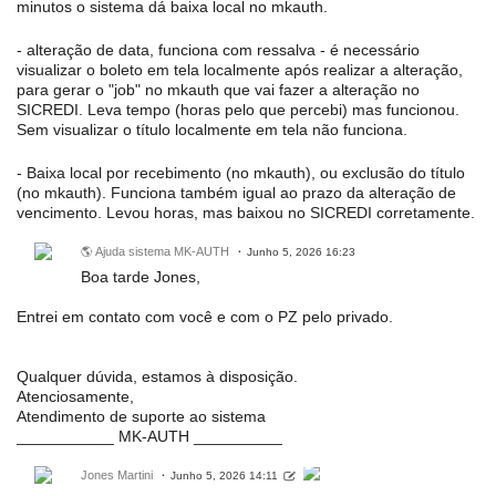
minutos o sistema dá baixa local no mkauth.
- alteração de data, funciona com ressalva - é necessário
visualizar o boleto em tela localmente após realizar a alteração,
para gerar o "job" no mkauth que vai fazer a alteração no
SICREDI. Leva tempo (horas pelo que percebi) mas funcionou.
Sem visualizar o título localmente em tela não funciona.
- Baixa local por recebimento (no mkauth), ou exclusão do título
(no mkauth). Funciona também igual ao prazo da alteração de
vencimento. Levou horas, mas baixou no SICREDI corretamente.
🌎 Ajuda sistema MK-AUTH
Junho 5, 2026 16:23
Boa tarde Jones,
Entrei em contato com você e com o PZ pelo privado.
Qualquer dúvida, estamos à disposição.
Atenciosamente,
Atendimento de suporte ao sistema
___________ MK-AUTH __________
Jones Martini
Junho 5, 2026 14:11