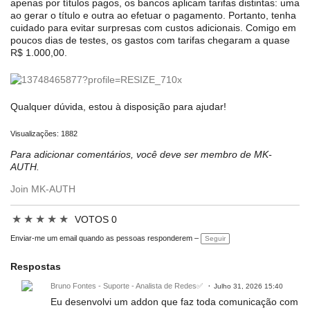
apenas por títulos pagos, os bancos aplicam tarifas distintas: uma 
ao gerar o título e outra ao efetuar o pagamento. Portanto, tenha 
cuidado para evitar surpresas com custos adicionais. Comigo em 
poucos dias de testes, os gastos com tarifas chegaram a quase 
R$ 1.000,00.
Qualquer dúvida, estou à disposição para ajudar!
Visualizações: 1882
Para adicionar comentários, você deve ser membro de MK-
AUTH.
Join MK-AUTH
★
★
★
★
★
VOTOS 0
Enviar-me um email quando as pessoas responderem –
Seguir
Respostas
Bruno Fontes - Suporte - Analista de Redes✅
Julho 31, 2026 15:40
Eu desenvolvi um addon que faz toda comunicação com