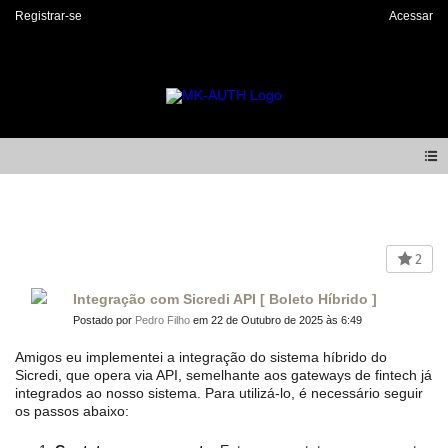
Registrar-se
Acessar
Forum
2
Integração com Sicredi API [ Boleto Híbrido ]
Postado por
Pedro Filho
em 22 de Outubro de 2025 às 6:49
Amigos eu implementei a integração do sistema híbrido do 
Sicredi, que opera via API, semelhante aos gateways de fintech já 
integrados ao nosso sistema. Para utilizá-lo, é necessário seguir 
os passos abaixo: