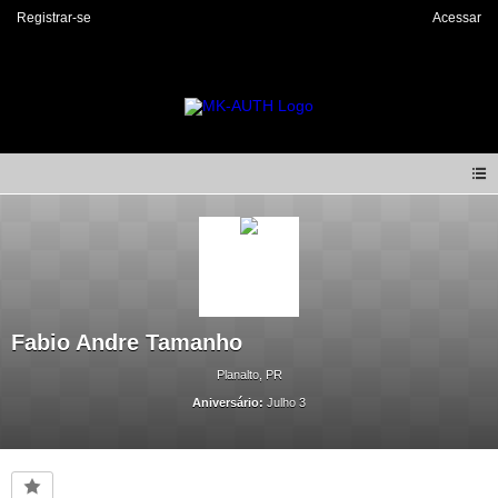
Registrar-se
Acessar
Fabio Andre Tamanho
Planalto, PR
Aniversário:
Julho 3