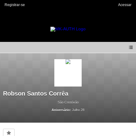
Registrar-se
Acessar
Robson Santos Corrêa
São Cristóvão
Aniversário:
Julho 28