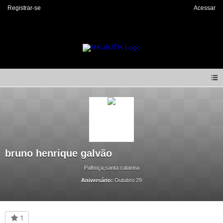
Registrar-se
Acessar
bruno henrique galvão
Palhoça,santa catarina
Aniversário:
Outubro 29
1