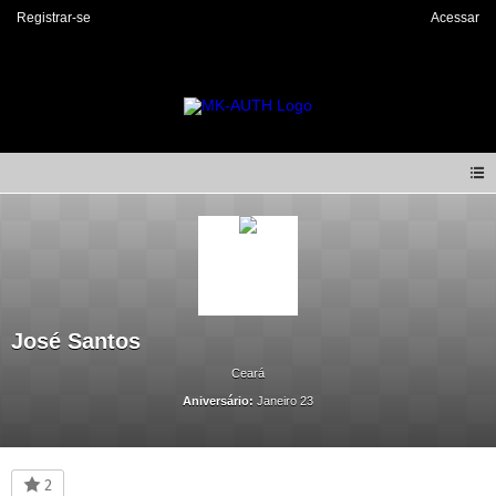
Registrar-se
Acessar
José Santos
Ceará
Aniversário:
Janeiro 23
2