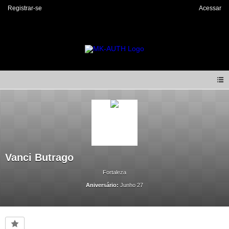
Registrar-se
Acessar
Vanci Butrago
Fortaleza
Aniversário:
Junho 27