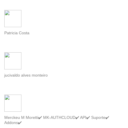
Patricia Costa
jucivaldo alves monteiro
Merckeu M Moretti✔️ MK-AUTHCLOUD✔️ API✔️ Suporte✔️
Addons✔️