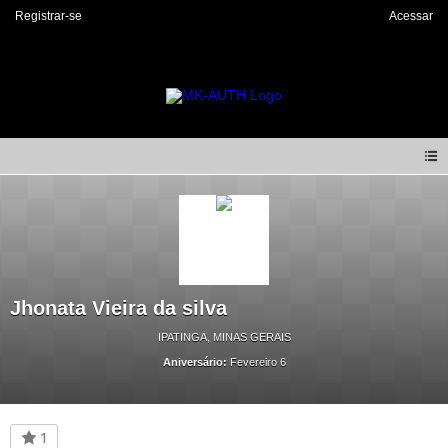
Registrar-se
Acessar
Jhonata Vieira da silva
IPATINGA, MINAS GERAIS
Aniversário:
Fevereiro 6
1