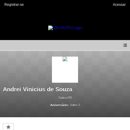
Registrar-se
Acessar
Andrei Vinicius de Souza
Sulina PR
Aniversário:
Julho 3