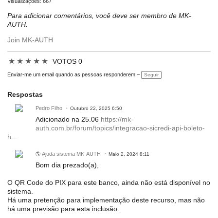
Visualizações: 667
Para adicionar comentários, você deve ser membro de MK-
AUTH.
Join MK-AUTH
★
★
★
★
★
VOTOS 0
Enviar-me um email quando as pessoas responderem –
Seguir
Respostas
Pedro Filho
Outubro 22, 2025 6:50
Adicionado na 25.06
https://mk-
auth.com.br/forum/topics/integracao-sicredi-api-boleto-
h...
🌎 Ajuda sistema MK-AUTH
Maio 2, 2024 8:11
Bom dia prezado(a),
O QR Code do PIX para este banco, ainda não está disponível no
sistema.
Há uma pretenção para implementação deste recurso, mas não
há uma previsão para esta inclusão.