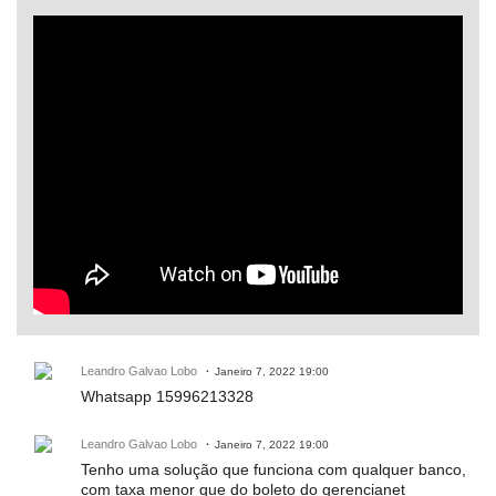
Leandro Galvao Lobo
Janeiro 7, 2022 19:00
Whatsapp 15996213328
Leandro Galvao Lobo
Janeiro 7, 2022 19:00
Tenho uma solução que funciona com qualquer banco,
com taxa menor que do boleto do gerencianet