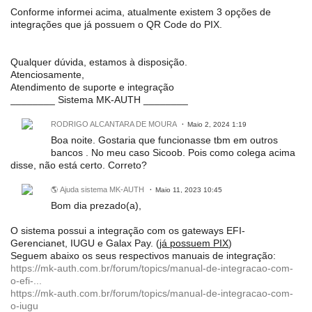
Conforme informei acima, atualmente existem 3 opções de
integrações que já possuem o QR Code do PIX.
Qualquer dúvida, estamos à disposição.
Atenciosamente,
Atendimento de suporte e integração
________ Sistema MK-AUTH ________
RODRIGO ALCANTARA DE MOURA
Maio 2, 2024 1:19
Boa noite. Gostaria que funcionasse tbm em outros
bancos . No meu caso Sicoob. Pois como colega acima
disse, não está certo. Correto?
🌎 Ajuda sistema MK-AUTH
Maio 11, 2023 10:45
Bom dia prezado(a),
O sistema possui a integração com os gateways EFI-
Gerencianet, IUGU e Galax Pay. (
já possuem PIX
)
Seguem abaixo os seus respectivos manuais de integração:
https://mk-auth.com.br/forum/topics/manual-de-integracao-com-
o-efi-...
https://mk-auth.com.br/forum/topics/manual-de-integracao-com-
o-iugu