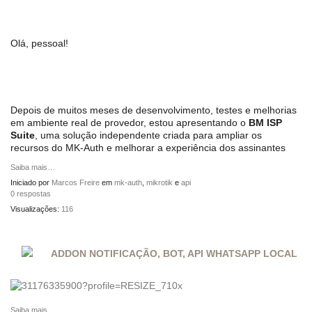
Olá, pessoal!
Depois de muitos meses de desenvolvimento, testes e melhorias
em ambiente real de provedor, estou apresentando o
BM ISP
Suite
, uma solução independente criada para ampliar os
recursos do MK-Auth e melhorar a experiência dos assinantes
Saiba mais…
Iniciado por
Marcos Freire
em
mk-auth
,
mikrotik
e
api
0 respostas
Visualizações:
116
ADDON NOTIFICAÇÃO, BOT, API WHATSAPP LOCAL
Saiba mais…