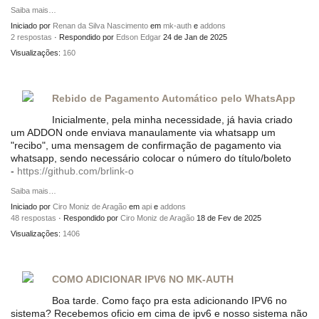
Saiba mais…
Iniciado por
Renan da Silva Nascimento
em
mk-auth
e
addons
2 respostas
· Respondido por
Edson Edgar
24 de Jan de 2025
Visualizações:
160
Rebido de Pagamento Automático pelo WhatsApp
Inicialmente, pela minha necessidade, já havia criado
um ADDON onde enviava manaulamente via whatsapp um
"recibo", uma mensagem de confirmação de pagamento via
whatsapp, sendo necessário colocar o número do título/boleto
-
https://github.com/brlink-o
Saiba mais…
Iniciado por
Ciro Moniz de Aragão
em
api
e
addons
48 respostas
· Respondido por
Ciro Moniz de Aragão
18 de Fev de 2025
Visualizações:
1406
COMO ADICIONAR IPV6 NO MK-AUTH
Boa tarde. Como faço pra esta adicionando IPV6 no
sistema? Recebemos oficio em cima de ipv6 e nosso sistema não