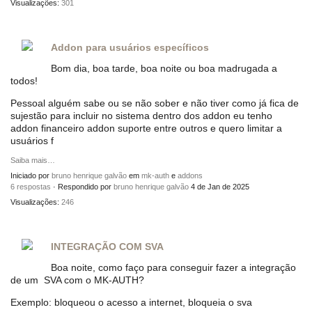
Visualizações:
301
Addon para usuários específicos
Bom dia, boa tarde, boa noite ou boa madrugada a
todos!
Pessoal alguém sabe ou se não sober e não tiver como já fica de
sujestão para incluir no sistema dentro dos addon eu tenho
addon financeiro addon suporte entre outros e quero limitar a
usuários f
Saiba mais…
Iniciado por
bruno henrique galvão
em
mk-auth
e
addons
6 respostas
· Respondido por
bruno henrique galvão
4 de Jan de 2025
Visualizações:
246
INTEGRAÇÃO COM SVA
Boa noite, como faço para conseguir fazer a integração
de um SVA com o MK-AUTH?
Exemplo: bloqueou o acesso a internet, bloqueia o sva