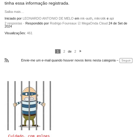
tinha essa informação registrada.
Saiba mais…
Iniciado por
LEONARDO ANTONIO DE MELO
em
mk-auth
,
mikrotik
e
api
2 respostas
· Respondido por
Rodrigo Foureaux ☑ MegaOnda Cloud
24 de Set de
2024
Visualizações:
461
1
2
de
2
P
ró
Envie-me um e-mail quando houver novos itens nesta categoria –
Seguir
xi
m
R
o
S
S