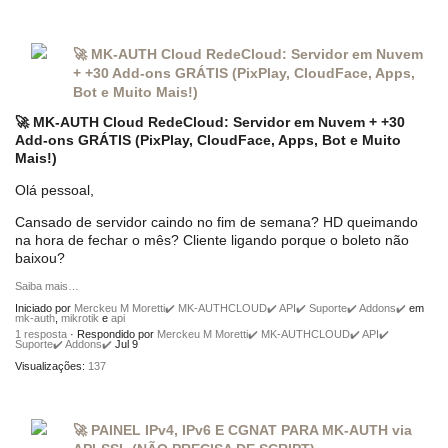
🚀 MK-AUTH Cloud RedeCloud: Servidor em Nuvem
+ +30 Add-ons GRÁTIS (PixPlay, CloudFace, Apps,
Bot e Muito Mais!)
🚀 MK-AUTH Cloud RedeCloud: Servidor em Nuvem + +30
Add-ons GRÁTIS (PixPlay, CloudFace, Apps, Bot e Muito
Mais!)
Olá pessoal,
Cansado de servidor caindo no fim de semana? HD queimando
na hora de fechar o mês? Cliente ligando porque o boleto não
baixou?
Saiba mais…
Iniciado por
Merckeu M Moretti✔️ MK-AUTHCLOUD✔️ API✔️ Suporte✔️ Addons✔️
em
mk-auth
,
mikrotik
e
api
1 resposta
· Respondido por
Merckeu M Moretti✔️ MK-AUTHCLOUD✔️ API✔️
Suporte✔️ Addons✔️
Jul 9
Visualizações:
137
🚀 PAINEL IPv4, IPv6 E CGNAT PARA MK-AUTH via