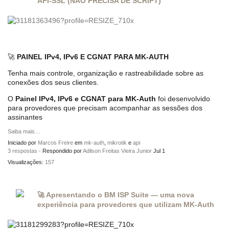
API-SSL (NÃO PRECISA DE SCRIPT)
🚀
PAINEL IPv4, IPv6 E CGNAT PARA MK-AUTH
Tenha mais controle, organização e rastreabilidade sobre as
conexões dos seus clientes.
O
Painel IPv4, IPv6 e CGNAT para MK-Auth
foi desenvolvido
para provedores que precisam acompanhar as sessões dos
assinantes
Saiba mais…
Iniciado por
Marcos Freire
em
mk-auth
,
mikrotik
e
api
3 respostas
· Respondido por
Adilson Freitas Vieira Junior
Jul 1
Visualizações:
157
🚀 Apresentando o BM ISP Suite — uma nova
experiência para provedores que utilizam MK-Auth