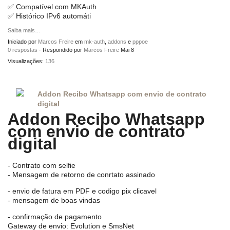
✅ Compatível com MKAuth
✅ Histórico IPv6 automáti
Saiba mais…
Iniciado por
Marcos Freire
em
mk-auth
,
addons
e
pppoe
0 respostas
· Respondido por
Marcos Freire
Mai 8
Visualizações:
136
Addon Recibo Whatsapp com envio de contrato
digital
Addon Recibo Whatsapp
com envio de contrato
digital
- Contrato com selfie
- Mensagem de retorno de conrtato assinado
- envio de fatura em PDF e codigo pix clicavel
- mensagem de boas vindas
- confirmação de pagamento
Gateway de envio: Evolution e SmsNet