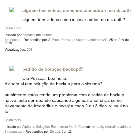
alguem tem videos como instalar addon no mk auth
alguem tem videos como instalar addon no mk auth?
Saiba mais…
Iniciado por
badsteel
em
addons
1 resposta
· Respondido por
🌎 Elton Pereira ✅ Suporte / Addons /API
25 de Fev de
2025
Visualizações:
201
pedido de Solução backup📦
Olá Pessoal, boa noite.
Alguem ai tem solução de backup para o sistema?
atualmente estou tendo um problema com a rotina de backup
nativa. esta derrubando causando algumas anomalias como
travamento do freeradius e mysql a cada 2 ou 3 dias. vi aqui no
fo
Saiba mais…
Iniciado por
Alphanet Soluções Em Internet Me 👨🏻‍💻
em
mk-auth
,
mikrotik
e
addons
6 respostas
· Respondido por
Zé Luis
Jun 11