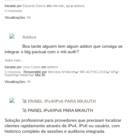
Iniciado por
Eduardo Denck
em
mikrotik
,
api
e
addons
0 respostas
Visualizações:
58
Addon
Boa tarde alguem tem algum addon que consiga se
integrar o btg-pactual com o mk-auth?
Saiba mais…
Iniciado por
Jose Carlos
em
addons
1 resposta
· Respondido por
Merckeu M Moretti✔️ MK-AUTHCLOUD✔️ API✔️
Suporte✔️ Addons✔️
Mai 30
Visualizações:
46
🚀 PAINEL IPv4/IPv6 PARA MKAUTH
🚀 PAINEL IPv4/IPv6 PARA MKAUTH
Solução profissional para provedores que precisam localizar
clientes rapidamente através de IPv4, IPv6 ou usuário, com
histórico completo de sessões e auditoria integrada.