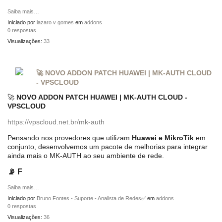
Saiba mais…
Iniciado por
lazaro v gomes
em
addons
0 respostas
Visualizações:
33
🚀 NOVO ADDON PATCH HUAWEI | MK-AUTH CLOUD
- VPSCLOUD
🚀
NOVO ADDON PATCH HUAWEI | MK-AUTH CLOUD -
VPSCLOUD
https://vpscloud.net.br/mk-auth
Pensando nos provedores que utilizam
Huawei e MikroTik
em
conjunto, desenvolvemos um pacote de melhorias para integrar
ainda mais o MK-AUTH ao seu ambiente de rede.
📡 F
Saiba mais…
Iniciado por
Bruno Fontes - Suporte - Analista de Redes✅
em
addons
0 respostas
Visualizações:
36