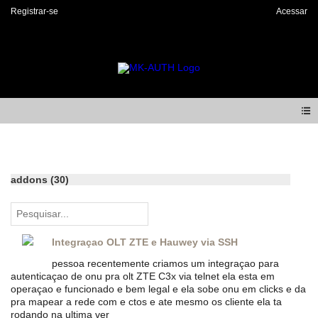
Registrar-se
Acessar
Forum
addons (30)
Integraçao OLT ZTE e Hauwey via SSH
pessoa recentemente criamos um integraçao para
autenticaçao de onu pra olt ZTE C3x via telnet ela esta em
operaçao e funcionado e bem legal e ela sobe onu em clicks e da
pra mapear a rede com e ctos e ate mesmo os cliente ela ta
rodando na ultima ver