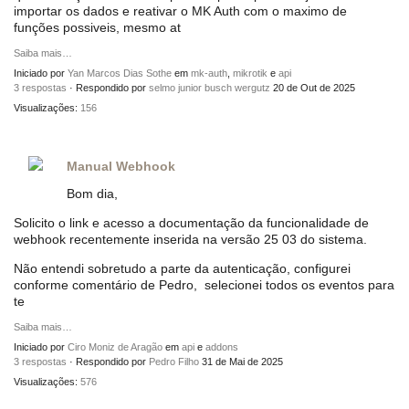
importar os dados e reativar o MK Auth com o maximo de
funções possiveis, mesmo at
Saiba mais…
Iniciado por
Yan Marcos Dias Sothe
em
mk-auth
,
mikrotik
e
api
3 respostas
· Respondido por
selmo junior busch wergutz
20 de Out de 2025
Visualizações:
156
Manual Webhook
Bom dia,
Solicito o link e acesso a documentação da funcionalidade de
webhook recentemente inserida na versão 25 03 do sistema.
Não entendi sobretudo a parte da autenticação, configurei
conforme comentário de Pedro, selecionei todos os eventos para
te
Saiba mais…
Iniciado por
Ciro Moniz de Aragão
em
api
e
addons
3 respostas
· Respondido por
Pedro Filho
31 de Mai de 2025
Visualizações:
576