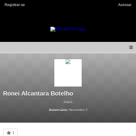
Registrar-se
Acessar
Ronei Alcantara Botelho
PARÁ
Aniversário:
Novembro 3
1