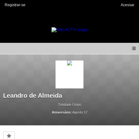
Registrar-se
Acessar
Leandro de Almeida
Trindade Goias
Aniversário:
Agosto 17