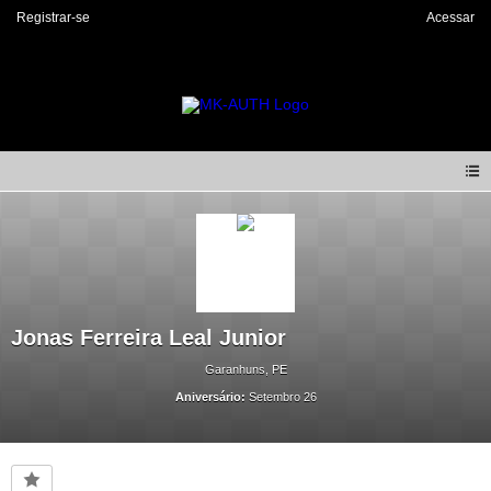
Registrar-se
Acessar
Jonas Ferreira Leal Junior
Garanhuns, PE
Aniversário:
Setembro 26