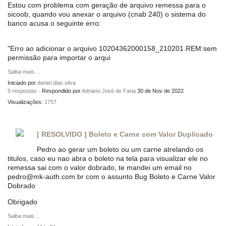
Estou com problema com geração de arquivo remessa para o
sicoob, quando vou anexar o arquivo (cnab 240) o sistema do
banco acusa o seguinte erro:
"Erro ao adicionar o arquivo 10204362000158_210201.REM:sem
permissão para importar o arqui
Saiba mais…
Iniciado por
daniel dias silva
9 respostas
· Respondido por
Adriano José de Faria
30 de Nov de 2022
Visualizações:
1757
[ RESOLVIDO ] Boleto e Carne com Valor Duplicado
Pedro ao gerar um boleto ou um carne atrelando os
titulos, caso eu nao abra o boleto na tela para visualizar ele no
remessa sai com o valor dobrado, te mandei um email no
pedro@mk-auth.com.br com o assunto Bug Boleto e Carne Valor
Dobrado
Obrigado
Saiba mais…