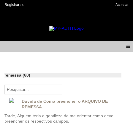
Registrar-se
Acessar
Forum
remessa (60)
Duvida de Como preencher o ARQUIVO DE
REMESSA.
Tarde, Alguem teria a gentileza de me orientar como devo
preencher os respectivos campos.