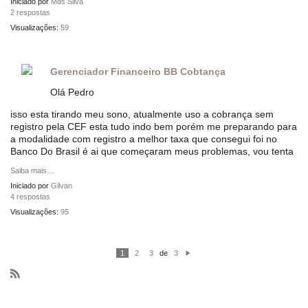
Iniciado por
Mds Silva
2 respostas
Visualizações:
59
Gerenciador Financeiro BB Cobtança
Olá Pedro
isso esta tirando meu sono, atualmente uso a cobrança sem
registro pela CEF esta tudo indo bem porém me preparando para
a modalidade com registro a melhor taxa que consegui foi no
Banco Do Brasil é ai que começaram meus problemas, vou tenta
Saiba mais…
Iniciado por
Gilvan
4 respostas
Visualizações:
95
1
2
3
de
3
P
ró
xi
m
R
o
S
S