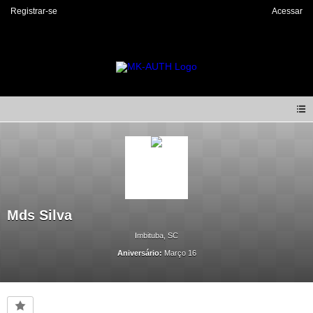
Registrar-se
Acessar
Mds Silva
Imbituba, SC
Aniversário:
Março 16