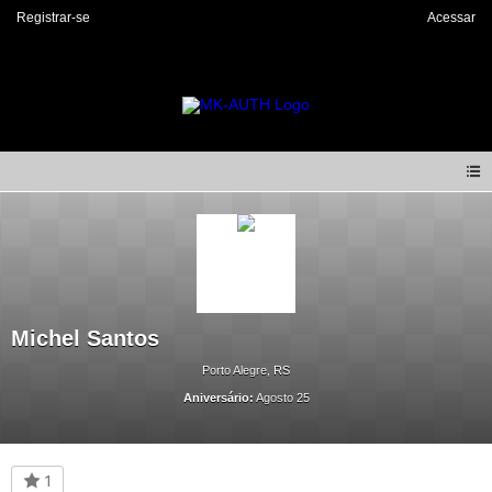
Registrar-se
Acessar
Michel Santos
Porto Alegre, RS
Aniversário:
Agosto 25
1