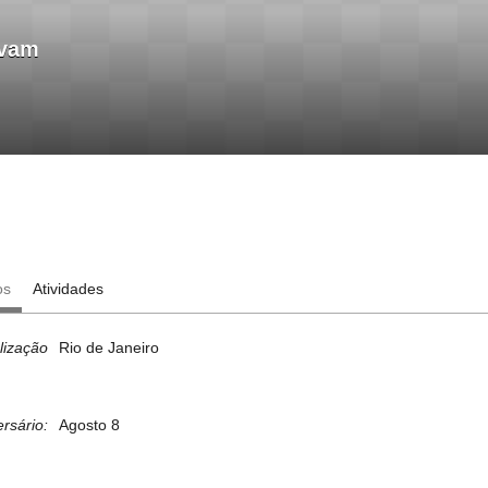
evam
os
Atividades
lização
Rio de Janeiro
ersário:
Agosto 8