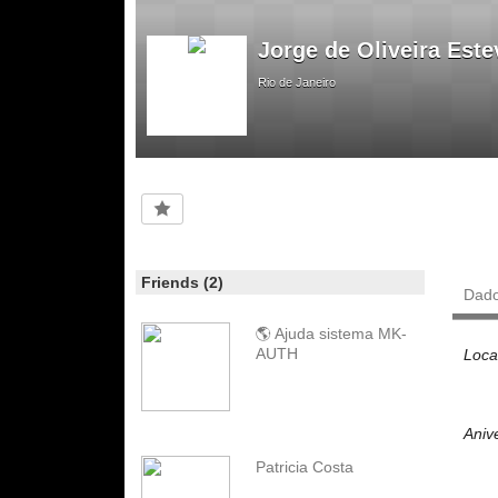
Jorge de Oliveira Est
Rio de Janeiro
Friends (2)
Dad
🌎 Ajuda sistema MK-
AUTH
Loca
Aniv
Patricia Costa