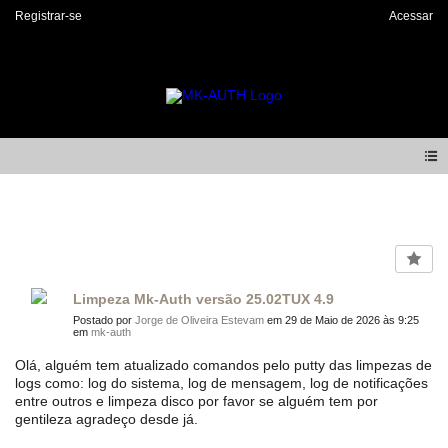
Registrar-se
Acessar
Forum
Limpeza Mk-Auth versão 25.02TUX 4.9
Postado por
Jorge de Oliveira Estevam
em 29 de Maio de 2026 às 9:25
em
mk-auth
Olá, alguém tem atualizado comandos pelo putty das limpezas de
logs como: log do sistema, log de mensagem, log de notificações
entre outros e limpeza disco por favor se alguém tem por
gentileza agradeço desde já.