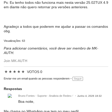
Ps: Eu tenho todos não funciona mais nesta versão 25.02TUX 4.9
em diante não quero retornar pra versões anteriores.
Agradeço a todos que poderem me ajudar a passar os comandos
obg.
Visualizações: 63
Para adicionar comentários, você deve ser membro de MK-
AUTH.
Join MK-AUTH
★
★
★
★
★
VOTOS 0
Enviar-me um email quando as pessoas responderem –
Seguir
Respostas
Bruno Fontes - Suporte - Analista de Redes✅
Junho 4, 2026 18:32
Boa noite,
Me chama no WhatsApp que tem no meu perfil