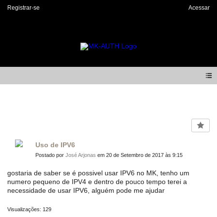
Registrar-se
Acessar
Forum
Uso de IPV6
Postado por
José Arjonas
em 20 de Setembro de 2017 às 9:15
gostaria de saber se é possivel usar IPV6 no MK, tenho um
numero pequeno de IPV4 e dentro de pouco tempo terei a
necessidade de usar IPV6, alguém pode me ajudar
Visualizações: 129