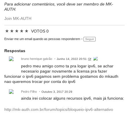
Para adicionar comentários, você deve ser membro de MK-
AUTH.
Join MK-AUTH
★
★
★
★
★
VOTOS 0
Enviar-me um email quando as pessoas responderem –
Seguir
Respostas
bruno henrique galvão
Junho 14, 2022 20:51
pedro meu amigo como ta pra logar ipv6, se achar
necesario pagar novamente a licensa pra fazer
funcionar o ipv6 pagamos sem problema gostamos do mkauth
nao queremos trocar por conta do ipv6
Pedro Filho
Outubro 3, 2017 20:29
ainda irei colocar alguns recursos ipv6, mais já funciona:
http://mk-auth.com.br/forum/topics/bloqueio-ipv6-alternativo