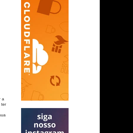
r a
 ter
sua