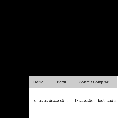
Home
Perfil
Sobre / Comprar
Forum
Todas as discussões
Discussões destacadas
iugu
fibra