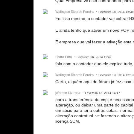
Qual Empresa vc esta contratando para f
Wellington Ricardo Pereira
Fevereiro 18, 2014 16:38
Foi isso mesmo, o contador vai cobrar R
E ainda tenho que ativar um novo POP n
E empresa que vai fazer a ativação esta 
Pedro Filho
Fevereiro 16, 2014 11:42
fala com o contador que ele explica tudo,
Wellington Ricardo Pereira
Fevereiro 13, 2014 16:13
Certo, alguém aqui do fórum já fez essa t
jeferson luiz rosa
Fevereiro 13, 2014 14:47
para a transferência do cnpj é necessári
alteração, ou deixar uma parte do capita
um sócio para ter a outras cotas. norma
alteração contratual. vc fazendo a alter
licença SCM.