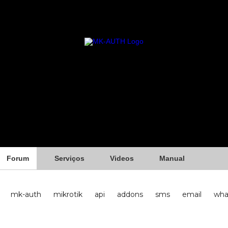
Forum
Serviços
Videos
Manual
mk-auth
mikrotik
api
addons
sms
email
wha