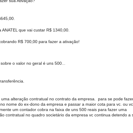
azer sua Ativação?
$645,00.
a ANATEL que vai custar R$ 1340,00.
cobrando R$ 700,00 para fazer a ativação!
 sobre o valor no geral é uns 500...
ransferência.
o uma alteração contratual no contrato da empresa. para se pode faze
l no nome do ex-dono da empresa e passar a maior cota para vc. ou vc
lmente um contador cobra na faixa de uns 500 reais para fazer uma
ação contratual no quadro societário da empresa vc continua detendo a 