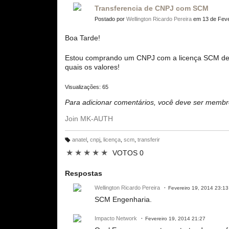
Transferencia de CNPJ com SCM
Postado por
Wellington Ricardo Pereira
em 13 de Feve
Boa Tarde!
Estou comprando um CNPJ com a licença SCM de um
quais os valores!
Visualizações: 65
Para adicionar comentários, você deve ser mem
Join MK-AUTH
anatel
,
cnpj
,
licença
,
scm
,
transferir
M
ar
★
★
★
★
★
VOTOS 0
c
a
ç
õ
Respostas
e
s:
Wellington Ricardo Pereira
Fevereiro 19, 2014 23:13
SCM Engenharia.
Impacto Network
Fevereiro 19, 2014 21:27