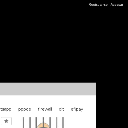
Registrar-se
Acessar
tsapp
pppoe
firewall
olt
efipay