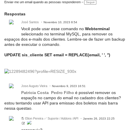
Enviar-me um email quando as pessoas responderem –
Seguir
Respostas
José Santos
Novembro 10, 2023 8:54
Você pode usar esse comando no
Webterminal
selecionado no terminal MySQL, para remover os
espaços dos e-mails dos clientes. Lembre-se de fazer um backup
antes de executar o comando.
UPDATE sis_cliente SET email = REPLACE(email, ' ', '')
Jose Auguto Vieira
Novembro 9, 2023 16:51
Patricia Costa
Pedro Filho
é possível remover os
espaçõs no campo do email no cadastro dos clientes?
estou tentando usar API para emissao dos boletos mais barra
nessa questao.
🌎 Elton Pereira ✅ Suporte / Addons /API
Janeiro 26, 2023 22:25
conseguiu?