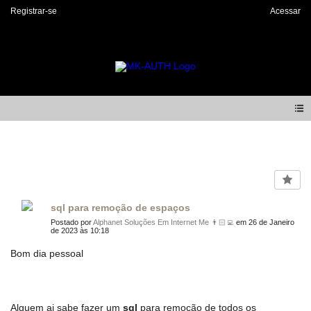
Registrar-se
Acessar
Forum
sql para remoção de espaços
Postado por
Alphanet Soluções Em Internet Me 👨🏻‍💻
em 26 de Janeiro
de 2023 às 10:18
Bom dia pessoal
Alguem ai sabe fazer um
sql
para remoção de todos os