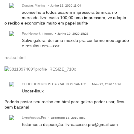
Douglas Martins
Junho 12, 2020 11:04
aconselho a todos usarem impressora térmica, no
mercado livre custa 100,00 uma impressora, vc adapta
o recibo e economiza muito em papel sulfite
Pop Network Internet
Junho 10, 2020 15:28
Salve galera. dei uma mexida pra conforme meu agrado
e resultou em--->>>
recibo.html
CELIO DOMINGOS CABRAL DOS SANTOS
Maio 23, 2020 18:26
Under-linux
Poderia postar seu recibo em html para galera poder usar, ficou
bem bacana!
LivreAcesso.Pro
Dezembro 13, 2019 8:52
Estamos a disposição: livreacesso.pro@gmail.com