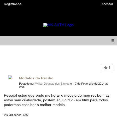
Registrar-se
Acessar
Forum
1
Modelos de Recibo
Postado por
Willian Douglas dos Santos
em 7 de Fevereiro de 2014 às
0:08
Pessoal estou querendo melhorar o modelo do meu recibo mas
estou sem criatividade, postem aqui o d v6 em html para todos
podermos escolher o melhor modelo.
Visualizações: 675