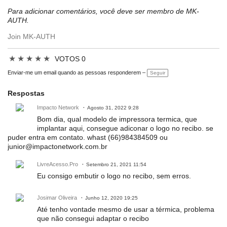
Para adicionar comentários, você deve ser membro de MK-
AUTH.
Join MK-AUTH
★
★
★
★
★
VOTOS 0
Enviar-me um email quando as pessoas responderem –
Seguir
Respostas
Impacto Network
Agosto 31, 2022 9:28
Bom dia, qual modelo de impressora termica, que
implantar aqui, consegue adiconar o logo no recibo. se
puder entra em contato. whast (66)984384509 ou
junior@impactonetwork.com.br
LivreAcesso.Pro
Setembro 21, 2021 11:54
Eu consigo embutir o logo no recibo, sem erros.
Josimar Oliveira
Junho 12, 2020 19:25
Até tenho vontade mesmo de usar a térmica, problema
que não consegui adaptar o recibo