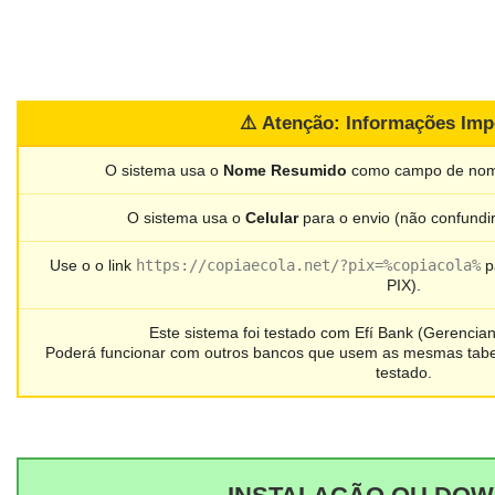
⚠️ Atenção: Informações Imp
O sistema usa o
Nome Resumido
como campo de nome
O sistema usa o
Celular
para o envio (não confundi
Use o o link
https://copiaecola.net/?pix=%copiacola%
pa
PIX).
Este sistema foi testado com Efí Bank (Gerencian
Poderá funcionar com outros bancos que usem as mesmas tabe
testado.