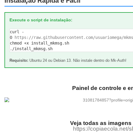
Instalação Rápida e Fácil
Execute o script de instalação:
curl -
O
https://raw.githubusercontent.com/usuariomega/mkm
chmod +x install_mkmsg.sh
./install_mkmsg.sh
Requisito:
Ubuntu 24 ou Debian 13. Não instale dentro do Mk-Auth!
Painel de controle e e
Veja todas as imagens 
https://copiaecola.net/sl