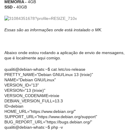
MEMÓRIA -
4GB
SSD -
40GB
Essas são as informações onde está instalado o MK.
Abaixo onde estou rodando a aplicação de envio de mensagens,
que é localmente aqui comigo.
qualiti@debian-whats:~$ cat /etc/os-release
PRETTY_NAME="Debian GNU/Linux 13 (trixie)"
NAME="Debian GNU/Linux"
VERSION_ID="13"
VERSION="13 (trixie)"
VERSION_CODENAME=trixie
DEBIAN_VERSION_FULL=13.3
ID=debian
HOME_URL="https://www.debian.org/"
SUPPORT_URL="https://www.debian.org/support"
BUG_REPORT_URL="https://bugs.debian.org/"
qualiti@debian-whats:~$ php -v