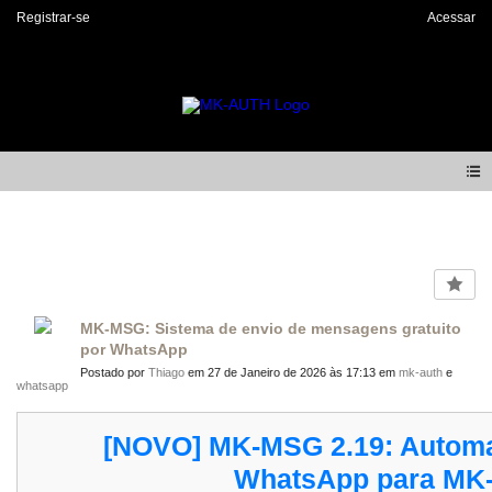
Registrar-se
Acessar
Forum
MK-MSG: Sistema de envio de mensagens gratuito
por WhatsApp
Postado por
Thiago
em 27 de Janeiro de 2026 às 17:13 em
mk-auth
e
whatsapp
[NOVO] MK-MSG 2.19: Automa
WhatsApp para MK