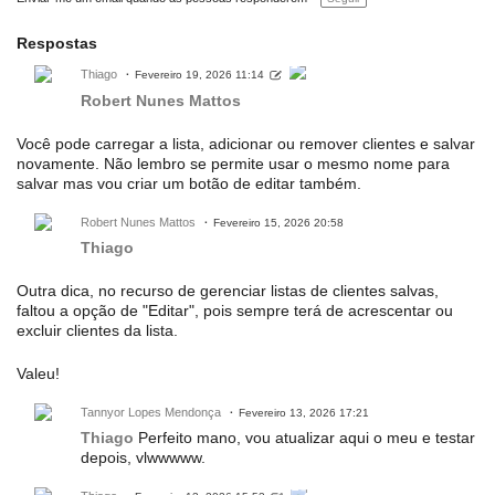
õ
e
s:
Respostas
Thiago
Fevereiro 19, 2026 11:14
Robert Nunes Mattos
Você pode carregar a lista, adicionar ou remover clientes e salvar
novamente. Não lembro se permite usar o mesmo nome para
salvar mas vou criar um botão de editar também.
Robert Nunes Mattos
Fevereiro 15, 2026 20:58
Thiago
Outra dica, no recurso de gerenciar listas de clientes salvas,
faltou a opção de "Editar", pois sempre terá de acrescentar ou
excluir clientes da lista.
Valeu!
Tannyor Lopes Mendonça
Fevereiro 13, 2026 17:21
Thiago
Perfeito mano, vou atualizar aqui o meu e testar
depois, vlwwwww.