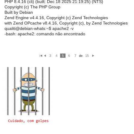
PHP 8.4.16 (cli) (built: Dec 18 2025 21:19:25) (NTS)
Copyright (c) The PHP Group
Built by Debian
Zend Engine v4.4.16, Copyright (c) Zend Technologies
with Zend OPcache v8.4.16, Copyright (c), by Zend Technologies
qualiti@debian-whats:~$ apache2 -v
-bash: apache2: comando não encontrado
3
4
5
6
7
de
15
P
A
P
ri
nt
ró
m
er
xi
ei
io
m
ro
r
o