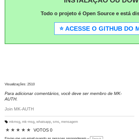
INSTALAÇÃO OU DO
Todo o projeto é Open Source e está di
⭐ ACESSE O GITHUB DO 
Visualizações: 2510
Para adicionar comentários, você deve ser membro de MK-
AUTH.
Join MK-AUTH
mkmsg
,
mk-msg
,
whatsapp
,
sms
,
mensagem
M
ar
★
★
★
★
★
VOTOS 0
c
a
ç
Enviar-me um email quando as pessoas responderem –
Seguir