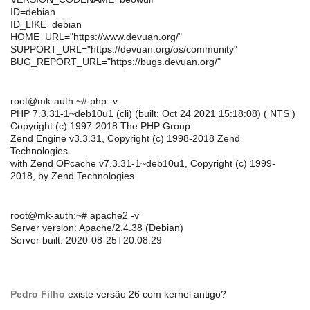
ID=debian
ID_LIKE=debian
HOME_URL="https://www.devuan.org/"
SUPPORT_URL="https://devuan.org/os/community"
BUG_REPORT_URL="https://bugs.devuan.org/"
root@mk-auth:~# php -v
PHP 7.3.31-1~deb10u1 (cli) (built: Oct 24 2021 15:18:08) ( NTS )
Copyright (c) 1997-2018 The PHP Group
Zend Engine v3.3.31, Copyright (c) 1998-2018 Zend
Technologies
with Zend OPcache v7.3.31-1~deb10u1, Copyright (c) 1999-
2018, by Zend Technologies
root@mk-auth:~# apache2 -v
Server version: Apache/2.4.38 (Debian)
Server built: 2020-08-25T20:08:29
Pedro Filho
existe versão 26 com kernel antigo?