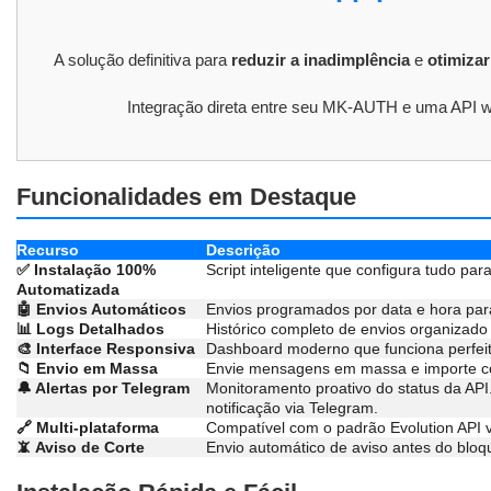
A solução definitiva para
reduzir a inadimplência
e
otimiza
Integração direta entre seu MK-AUTH e uma API 
Funcionalidades em Destaque
Recurso
Descrição
✅ Instalação 100%
Script inteligente que configura tudo par
Automatizada
🤖 Envios Automáticos
Envios programados por data e hora para
📊 Logs Detalhados
Histórico completo de envios organizado
🎨 Interface Responsiva
Dashboard moderno que funciona perfeit
📁 Envio em Massa
Envie mensagens em massa e importe co
🔔 Alertas por Telegram
Monitoramento proativo do status da API
notificação via Telegram.
🔗 Multi-plataforma
Compatível com o padrão Evolution API 
📵 Aviso de Corte
Envio automático de aviso antes do bloqu