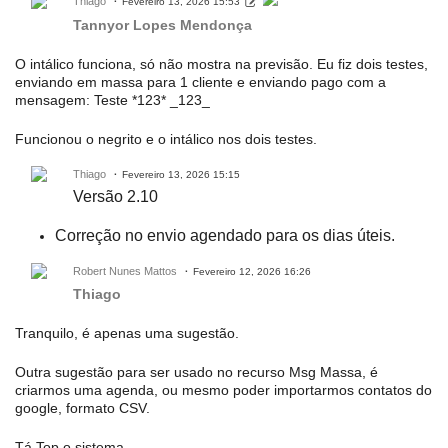
Thiago
Fevereiro 13, 2026 15:53
Tannyor Lopes Mendonça
O intálico funciona, só não mostra na previsão. Eu fiz dois testes,
enviando em massa para 1 cliente e enviando pago com a
mensagem: Teste *123* _123_
Funcionou o negrito e o intálico nos dois testes.
Thiago
Fevereiro 13, 2026 15:15
Versão 2.10
Correção no envio agendado para os dias úteis.
Robert Nunes Mattos
Fevereiro 12, 2026 16:26
Thiago
Tranquilo, é apenas uma sugestão.
Outra sugestão para ser usado no recurso Msg Massa, é
criarmos uma agenda, ou mesmo poder importarmos contatos do
google, formato CSV.
Tá Top o sistema.