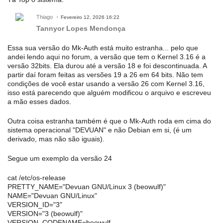
Thiago
Fevereiro 12, 2026 16:22
Tannyor Lopes Mendonça
Essa sua versão do Mk-Auth está muito estranha... pelo que
andei lendo aqui no forum, a versão que tem o Kernel 3.16 é a
versão 32bits. Ela durou até a versão 18 e foi descontinuada. A
partir daí foram feitas as versões 19 a 26 em 64 bits. Não tem
condições de você estar usando a versão 26 com Kernel 3.16,
isso está parecendo que alguém modificou o arquivo e escreveu
a mão esses dados.
Outra coisa estranha também é que o Mk-Auth roda em cima do
sistema operacional "DEVUAN" e não Debian em si, (é um
derivado, mas não são iguais).
Segue um exemplo da versão 24
cat /etc/os-release
PRETTY_NAME="Devuan GNU/Linux 3 (beowulf)"
NAME="Devuan GNU/Linux"
VERSION_ID="3"
VERSION="3 (beowulf)"
VERSION_CODENAME=beowulf