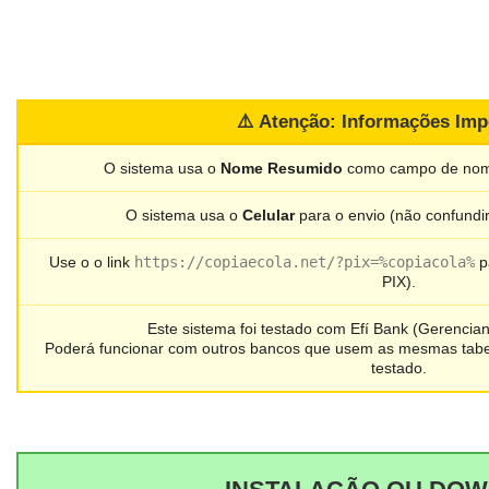
⚠️ Atenção: Informações Imp
O sistema usa o
Nome Resumido
como campo de nome
O sistema usa o
Celular
para o envio (não confundi
Use o o link
https://copiaecola.net/?pix=%copiacola%
pa
PIX).
Este sistema foi testado com Efí Bank (Gerencian
Poderá funcionar com outros bancos que usem as mesmas tabe
testado.