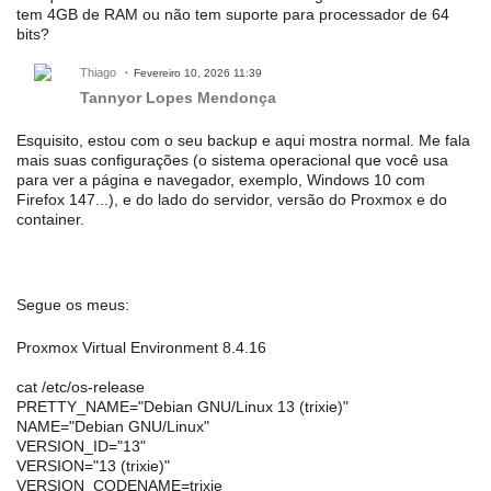
tem 4GB de RAM ou não tem suporte para processador de 64
bits?
Thiago
Fevereiro 10, 2026 11:39
Tannyor Lopes Mendonça
Esquisito, estou com o seu backup e aqui mostra normal. Me fala
mais suas configurações (o sistema operacional que você usa
para ver a página e navegador, exemplo, Windows 10 com
Firefox 147...), e do lado do servidor, versão do Proxmox e do
container.
Segue os meus:
Proxmox Virtual Environment 8.4.16
cat /etc/os-release
PRETTY_NAME="Debian GNU/Linux 13 (trixie)"
NAME="Debian GNU/Linux"
VERSION_ID="13"
VERSION="13 (trixie)"
VERSION_CODENAME=trixie