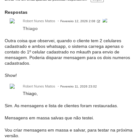
õ
e
s:
Respostas
Robert Nunes Mattos
Fevereiro 12, 2026 2:08
Thiago
Outra coisa que observei, quando o cliente tem 2 celulares
cadastrado e ambos whatsapp, o sistema carrega apenas o
contato do 1º celular cadastrado no mkauth para envio de
mensagem. Poderia disparar mensagem para os dois numeros
cadastrados.
Show!
Robert Nunes Mattos
Fevereiro 11, 2026 23:02
Thiago,
Sim. As mensagens e lista de clientes foram restauradas.
Mensagens em massa salvas que não testei.
Vou criar mensagens em massa e salvar, para testar na próxima
versão.