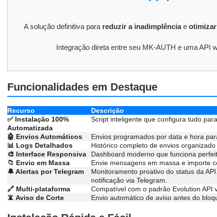
A solução definitiva para
reduzir a inadimplência
e
otimiza
Integração direta entre seu MK-AUTH e uma API 
Funcionalidades em Destaque
Recurso
Descrição
✅ Instalação 100%
Script inteligente que configura tudo par
Automatizada
🤖 Envios Automáticos
Envios programados por data e hora para
📊 Logs Detalhados
Histórico completo de envios organizado
🎨 Interface Responsiva
Dashboard moderno que funciona perfeit
📁 Envio em Massa
Envie mensagens em massa e importe co
🔔 Alertas por Telegram
Monitoramento proativo do status da API
notificação via Telegram.
🔗 Multi-plataforma
Compatível com o padrão Evolution API 
📵 Aviso de Corte
Envio automático de aviso antes do bloqu