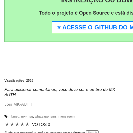
INSTALAÇÃO OU DO
Todo o projeto é Open Source e está di
⭐ ACESSE O GITHUB DO 
Visualizações: 2528
Para adicionar comentários, você deve ser membro de MK-
AUTH.
Join MK-AUTH
mkmsg
,
mk-msg
,
whatsapp
,
sms
,
mensagem
M
ar
★
★
★
★
★
VOTOS 0
c
a
ç
Enviar-me um email quando as pessoas responderem –
Seguir