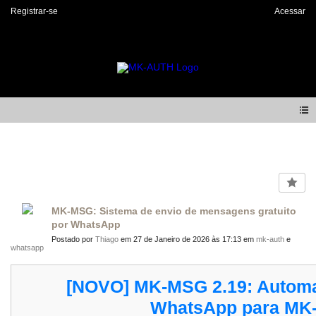
Registrar-se
Acessar
Forum
MK-MSG: Sistema de envio de mensagens gratuito
por WhatsApp
Postado por
Thiago
em 27 de Janeiro de 2026 às 17:13 em
mk-auth
e
whatsapp
[NOVO] MK-MSG 2.19: Automa
WhatsApp para MK