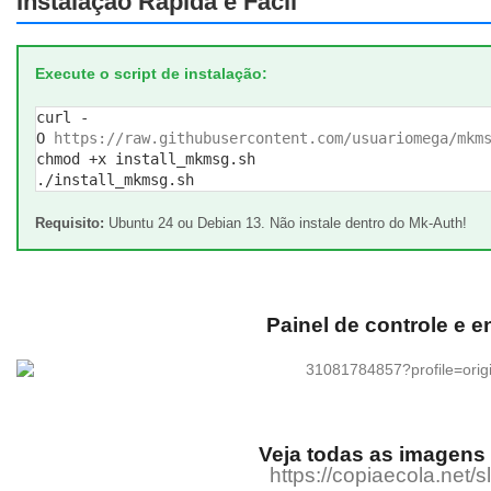
Instalação Rápida e Fácil
Execute o script de instalação:
curl -
O
https://raw.githubusercontent.com/usuariomega/mkm
chmod +x install_mkmsg.sh
./install_mkmsg.sh
Requisito:
Ubuntu 24 ou Debian 13. Não instale dentro do Mk-Auth!
Painel de controle e e
Veja todas as imagens 
https://copiaecola.net/sl