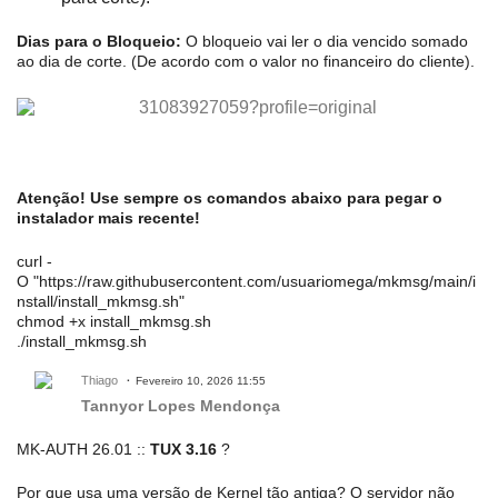
Dias para o Bloqueio:
O bloqueio vai ler o dia vencido somado
ao dia de corte. (De acordo com o valor no financeiro do cliente).
Atenção! Use sempre os comandos abaixo para pegar o
instalador mais recente!
curl -
O "https://raw.githubusercontent.com/usuariomega/mkmsg/main/i
nstall/install_mkmsg.sh"
chmod +x install_mkmsg.sh
./install_mkmsg.sh
Thiago
Fevereiro 10, 2026 11:55
Tannyor Lopes Mendonça
MK-AUTH 26.01 ::
TUX 3.16
?
Por que usa uma versão de Kernel tão antiga? O servidor não