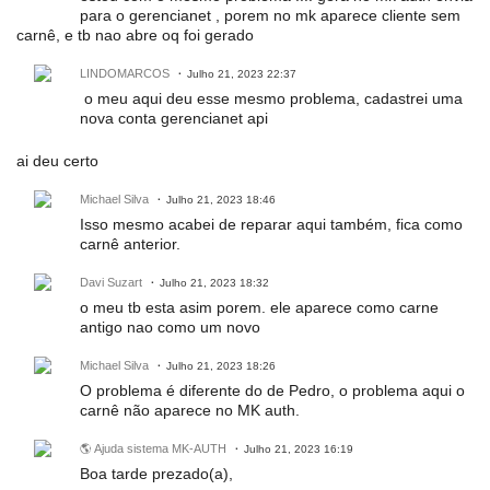
para o gerencianet , porem no mk aparece cliente sem
carnê, e tb nao abre oq foi gerado
LINDOMARCOS
Julho 21, 2023 22:37
o meu aqui deu esse mesmo problema, cadastrei uma
nova conta gerencianet api
ai deu certo
Michael Silva
Julho 21, 2023 18:46
Isso mesmo acabei de reparar aqui também, fica como
carnê anterior.
Davi Suzart
Julho 21, 2023 18:32
o meu tb esta asim porem. ele aparece como carne
antigo nao como um novo
Michael Silva
Julho 21, 2023 18:26
O problema é diferente do de Pedro, o problema aqui o
carnê não aparece no MK auth.
🌎 Ajuda sistema MK-AUTH
Julho 21, 2023 16:19
Boa tarde prezado(a),