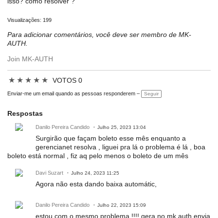
isso? como resolver ?
Visualizações: 199
Para adicionar comentários, você deve ser membro de MK-
AUTH.
Join MK-AUTH
★
★
★
★
★
VOTOS 0
Enviar-me um email quando as pessoas responderem –
Seguir
Respostas
Danilo Pereira Candido
Julho 25, 2023 13:04
Surgirão que façam boleto esse mês enquanto a
gerencianet resolva , liguei pra lá o problema é lá , boa
boleto está normal , fiz aq pelo menos o boleto de um mês
Davi Suzart
Julho 24, 2023 11:25
Agora não esta dando baixa automátic,
Danilo Pereira Candido
Julho 22, 2023 15:09
estou com o mesmo problema !!!! gera no mk auth envia