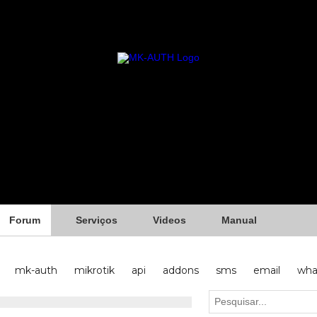
Forum
Serviços
Videos
Manual
mk-auth
mikrotik
api
addons
sms
email
wha