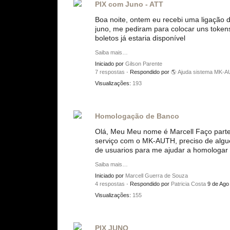
PIX com Juno - ATT
Boa noite, ontem eu recebi uma ligação 
juno, me pediram para colocar uns toke
boletos já estaria disponível
Saiba mais…
Iniciado por
Gilson Parente
7 respostas
· Respondido por
🌎 Ajuda sistema MK-
Visualizações:
193
Homologação de Banco
Olá, Meu Meu nome é Marcell Faço parte
serviço com o MK-AUTH, preciso de alg
de usuarios para me ajudar a homologar
Saiba mais…
Iniciado por
Marcell Guerra de Souza
4 respostas
· Respondido por
Patricia Costa
9 de Ago
Visualizações:
155
PIX JUNO