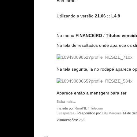
Boa tarde.
Utilizando a versão
21.06 :: L4.9
No menu
FINANCEIRO / Títulos vencid
Na tela de resultados onde aparece os c
Na tela segunte, la no rodapé aparece o
Aparece então a mensgem para ser
Saiba mais…
Iniciado por
RuralNET Telecom
5 respostas
· Respondido por
Edu Marques
14 de Set
Visualizações:
263