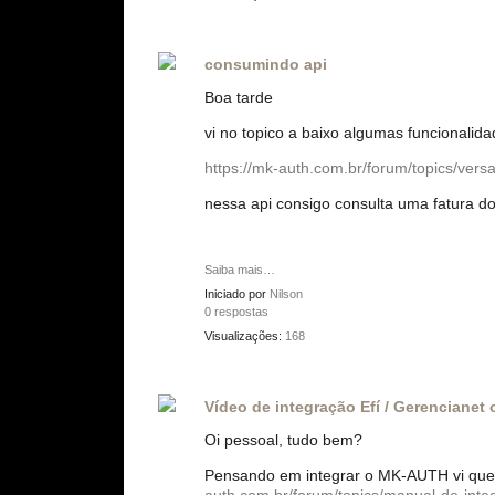
consumindo api
Boa tarde
vi no topico a baixo algumas funcionalida
https://mk-auth.com.br/forum/topics/ver
nessa api consigo consulta uma fatura do c
Saiba mais…
Iniciado por
Nilson
0 respostas
Visualizações:
168
Vídeo de integração Efí / Gerenciane
Oi pessoal, tudo bem?
Pensando em integrar o MK-AUTH vi que t