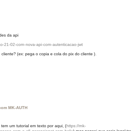
des da api
sao-21-02-com-nova-api-com-autenticacao-jwt
liente? (ex: pega o copia e cola do pix do cliente ).
t com MK-AUTH
em um tutorial em texto por aqui, (
https://mk-