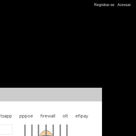
Registrar-se
Acessar
tsapp
pppoe
firewall
olt
efipay