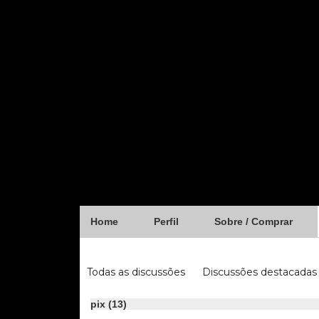
Home
Perfil
Sobre / Comprar
Forum
Todas as discussões
Discussões destacadas
iugu
fibra
pix (13)