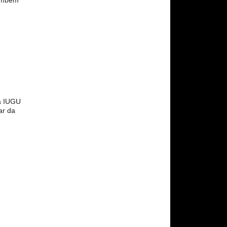
também
na IUGU
ar da