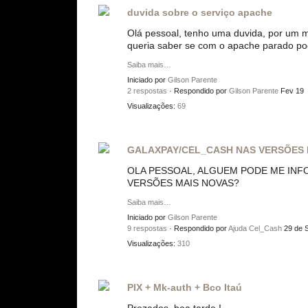
duvida sobre o serviço apache
Olá pessoal, tenho uma duvida, por um 
queria saber se com o apache parado pod
Saiba mais…
Iniciado por
Gilson Parente
2 respostas
· Respondido por
Gilson Parente
Fev 19
Visualizações:
69
GALAXPAY/CEL_CASH NAS VERSÕES
OLA PESSOAL, ALGUEM PODE ME INF
VERSÕES MAIS NOVAS?
Saiba mais…
Iniciado por
Gilson Parente
9 respostas
· Respondido por
Ajuda Cel_Cash
29 de 
Visualizações:
310
PIX + Mk-auth + Bco Itaú