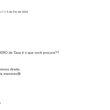
-AUTH
5 de Fev de 2024
ERO de Taxa é o que você procura??
zemos direito.
nda menores🤩
5