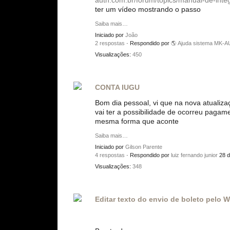
auth.com.br/forum/topics/manual-de-inte
ter um vídeo mostrando o passo
Saiba mais…
Iniciado por
João
2 respostas
· Respondido por
🌎 Ajuda sistema MK-
Visualizações:
450
CONTA IUGU
Bom dia pessoal, vi que na nova atualiz
vai ter a possibilidade de ocorreu pagam
mesma forma que aconte
Saiba mais…
Iniciado por
Gilson Parente
4 respostas
· Respondido por
luiz fernando junior
28 d
Visualizações:
348
Editar texto do envio de boleto pelo