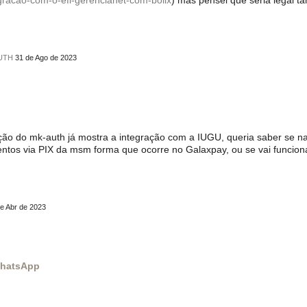
gracao-com-o-efi-gerencianet-com-bolix
) mas pensei que seria legal 
AUTH
31 de Ago de 2023
ação do mk-auth já mostra a integração com a IUGU, queria saber se 
entos via PIX da msm forma que ocorre no Galaxpay, ou se vai funcion
e Abr de 2023
 WhatsApp