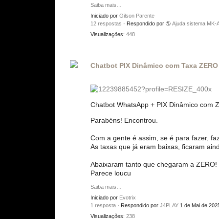
Saiba mais…
Iniciado por
Gilson Parente
12 respostas
· Respondido por
🌎 Ajuda sistema MK
Visualizações:
448
Chatbot PIX Dinâmico com Taxa ZERO
Chatbot WhatsApp + PIX Dinâmico com Z
Parabéns! Encontrou.
Com a gente é assim, se é para fazer, fa
As taxas que já eram baixas, ficaram ai
Abaixaram tanto que chegaram a ZERO!
Parece loucu
Saiba mais…
Iniciado por
Evotrix
1 resposta
· Respondido por
J4PLAY
1 de Mai de 202
Visualizações:
238