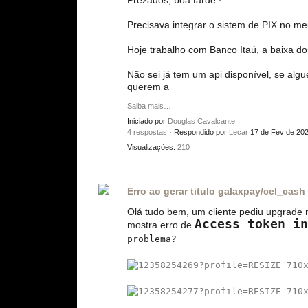
Prezados, boa tarde !
Precisava integrar o sistem de PIX no m
Hoje trabalho com Banco Itaú, a baixa do
Não sei já tem um api disponível, se alg
querem a
Saiba mais…
Iniciado por
Douglas Cavalcante
4 respostas
· Respondido por
Lecar
17 de Fev de 20
Visualizações:
210
Erro ao gerar titulo galaxpay/cel_cash
Olá tudo bem, um cliente pediu upgrade no
Access token i
mostra erro de
problema?