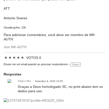
ATT
Antonio Soares
Visualizações: 236
Para adicionar comentários, você deve ser membro de MK-
AUTH.
Join MK-AUTH
★
★
★
★
★
VOTOS 0
Enviar-me um email quando as pessoas responderem –
Seguir
Respostas
Pedro Filho
Setembro 8, 2025 15:55
Graças a Deus homologado SC, no print abaixo tem os
dados para uso: