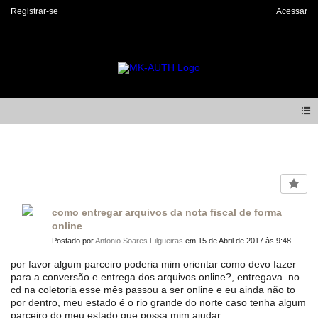
Registrar-se
Acessar
Forum
como entregar arquivos da nota fiscal de forma
online
Postado por
Antonio Soares Filgueiras
em 15 de Abril de 2017 às 9:48
por favor algum parceiro poderia mim orientar como devo fazer
para a conversão e entrega dos arquivos online?, entregava no
cd na coletoria esse mês passou a ser online e eu ainda não to
por dentro, meu estado é o rio grande do norte caso tenha algum
parceiro do meu estado que possa mim ajudar