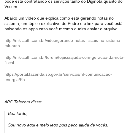
pode está contratando os serviços tanto do Diginota quanto do
Vscom.
Abaixo um vídeo que explica como está gerando notas no
sistema, um tópico explicativo do Pedro e o link para você está
baixando os apps caso você mesmo queira enviar o arquivo.
http://mk-auth.com.br/video/gerando-notas-fiscais-no-sistema-
mk-auth
http://mk-auth.com.br/forum/topics/ajuda-com-geracao-da-nota-
fiscal...
https://portal.fazenda.sp.gov.br/servicos/nf-comunicacao-
energia/Pa...
APC Telecom disse:
Boa tarde,
Sou novo aqui e meio lego pois peço ajuda de vocês.