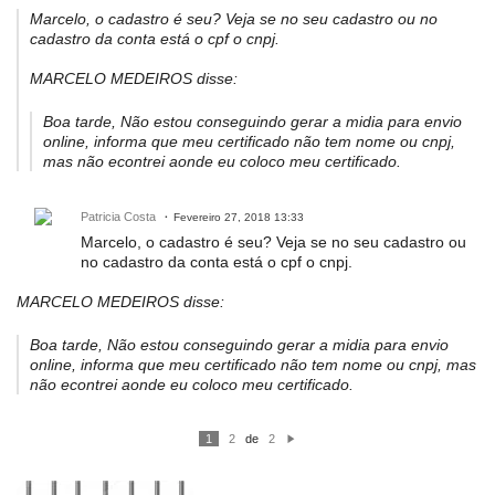
Marcelo, o cadastro é seu? Veja se no seu cadastro ou no
cadastro da conta está o cpf o cnpj.
MARCELO MEDEIROS disse:
Boa tarde, Não estou conseguindo gerar a midia para envio
online, informa que meu certificado não tem nome ou cnpj,
mas não econtrei aonde eu coloco meu certificado.
Patricia Costa
Fevereiro 27, 2018 13:33
Marcelo, o cadastro é seu? Veja se no seu cadastro ou
no cadastro da conta está o cpf o cnpj.
MARCELO MEDEIROS disse:
Boa tarde, Não estou conseguindo gerar a midia para envio
online, informa que meu certificado não tem nome ou cnpj, mas
não econtrei aonde eu coloco meu certificado.
1
2
de
2
P
ró
xi
m
o