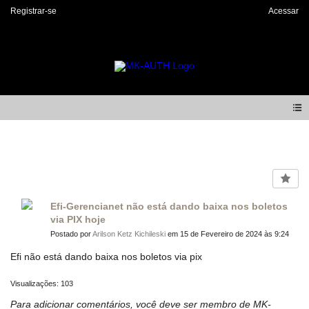
Registrar-se
Acessar
Forum
Efi-Gerencianet não está dando baixa nos boletos
via PIX hoje
Postado por
Arilson Ketz Kichileski
em 15 de Fevereiro de 2024 às 9:24
Efi não está dando baixa nos boletos via pix
Visualizações: 103
Para adicionar comentários, você deve ser membro de MK-