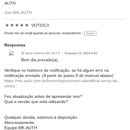
AUTH.
Join MK-AUTH
★
★
★
★
★
VOTOS 0
Enviar-me um email quando as pessoas responderem –
Seguir
Respostas
🌎 Ajuda sistema MK-AUTH
Fevereiro 15, 2024 9:50
Bom dia prezado(a),
Verifique no histórico de notificação, se há algum erro na
notificação enviada: (A partir do passo 8 do manual abaixo)
https://mk-auth.com.br/forum/topics/como-identificar-erros-de-
emiss...
Fez atualização antes de apresentar isso?
Qual a versão que está utilizando?
Qualquer dúvida, estamos à disposição.
Atenciosamente,
Equipe MK-AUTH