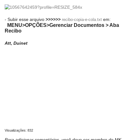
- Subir esse arquivo
>>>>>>
em:
recibo-copia-e-cola.txt
MENU>OPÇÕES>Gerenciar Documentos > Aba
Recibo
Att, Duinet
Visualizações: 832
Para adicionar comentários, você deve ser membro de MK-