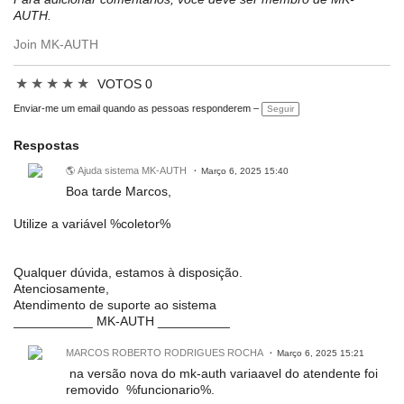
AUTH.
Join MK-AUTH
★
★
★
★
★
VOTOS 0
Enviar-me um email quando as pessoas responderem –
Seguir
Respostas
🌎 Ajuda sistema MK-AUTH
Março 6, 2025 15:40
Boa tarde Marcos,
Utilize a variável %coletor%
Qualquer dúvida, estamos à disposição.
Atenciosamente,
Atendimento de suporte ao sistema
___________ MK-AUTH __________
MARCOS ROBERTO RODRIGUES ROCHA
Março 6, 2025 15:21
na versão nova do mk-auth variaavel do atendente foi
removido %funcionario%.