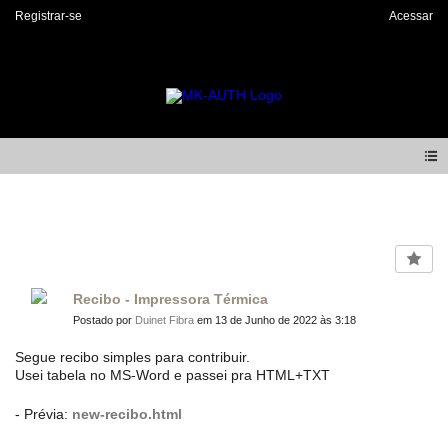
Registrar-se
Acessar
Forum
Recibo - Impressora Térmica
Postado por
Duinet Fibra
em 13 de Junho de 2022 às 3:18
Segue recibo simples para contribuir.
Usei tabela no MS-Word e passei pra HTML+TXT
- Prévia:
new-recibo.html