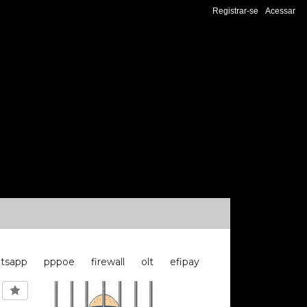
Registrar-se
Acessar
tsapp
pppoe
firewall
olt
efipay