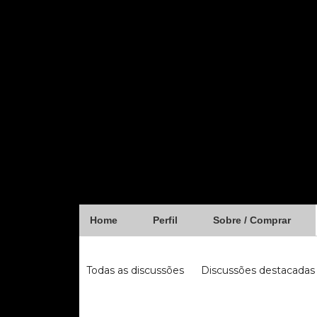
Home
Perfil
Sobre / Comprar
Forum
Todas as discussões
Discussões destacadas
iugu
fibra