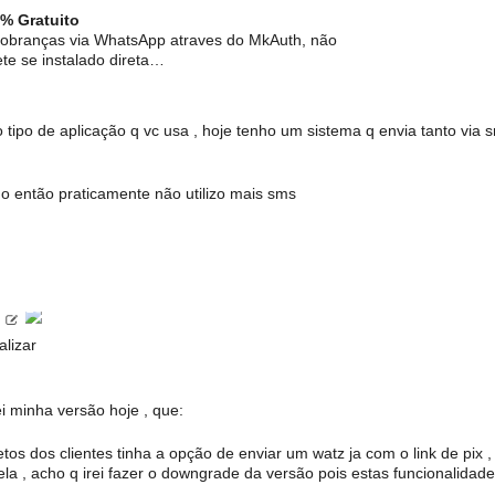
% Gratuito
 cobranças via WhatsApp atraves do MkAuth, não
ete se instalado direta…
 tipo de aplicação q vc usa , hoje tenho um sistema q envia tanto via 
o então praticamente não utilizo mais sms
lizar
zei minha versão hoje , que:
os dos clientes tinha a opção de enviar um watz ja com o link de pix ,
la , acho q irei fazer o downgrade da versão pois estas funcionalidad