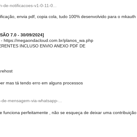
-de-notificacoes-v1-0-11-0...
ficação, envia pdf, copia cola, tudo 100% desenvolvido para o mkauth
O 7.0 - 30/09/2024]
ttps://megaondacloud.com.br/planos_wa.php
ERENTES INCLUSO ENVIO ANEXO PDF DE
arehost
ber mas tá tendo erro em alguns processos
io-de-mensagem-via-whatsapp-...
o e funciona perfeitamente , não se esqueça de deixar uma contribuição