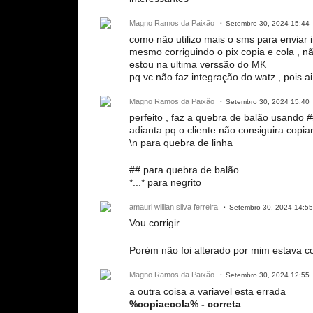
Magno Ramos da Paixão
Setembro 30, 2024 15:44
como não utilizo mais o sms para enviar i
mesmo corriguindo o pix copia e cola , 
estou na ultima verssão do MK
pq vc não faz integração do watz , pois ai
Magno Ramos da Paixão
Setembro 30, 2024 15:40
perfeito , faz a quebra de balão usando
adianta pq o cliente não consiguira copi
\n para quebra de linha
## para quebra de balão
*...* para negrito
amauri willian silva ferreira
Setembro 30, 2024 14:55
Vou corrigir
Porém não foi alterado por mim estava co
Magno Ramos da Paixão
Setembro 30, 2024 12:55
a outra coisa a variavel esta errada
%copiaecola% - correta