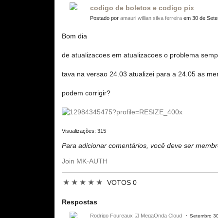
codigo de boletos e codigo pix
Postado por
amauri willian silva ferreira
em 30 de Sete
Bom dia
de atualizacoes em atualizacoes o problema semp
tava na versao 24.03 atualizei para a 24.05 as 
podem corrigir?
Visualizações: 315
Para adicionar comentários, você deve ser mem
Join MK-AUTH
★
★
★
★
★
VOTOS 0
Respostas
Rodrigo Foureaux ☑ MegaOnda Cloud
Setembro 30