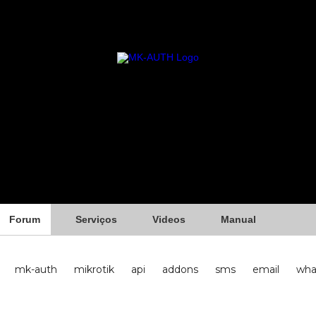
Forum
Serviços
Videos
Manual
mk-auth
mikrotik
api
addons
sms
email
wha