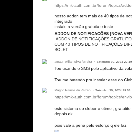
https://mk-auth.com.br/forum/topics/addon
nosso addon tem mais de 40 tipos de noti
integrado
instale a versão gratuita e teste
ADDON DE NOTIFICAÇÕES [NOVA VERSÃ
ADDON DE NOTIFICAÇÕES GRATUITO - h
COM 40 TIPOS DE NOTIFICAÇÕES DIF
BOLET…
amauri willian silva ferreira
Setembro 30, 2024 22:49
Tou usando o SMS pelo aplicativo da vol
Tou me batendo pra instalar esse do Cle
Magno Ramos da Paixão
Setembro 30, 2024 19:03
https://mk-auth.com.br/forum/topics/env
este sistema do cleber é otimo , gratutit
depois ok
pois vale a pena pelo esforço q ele faz