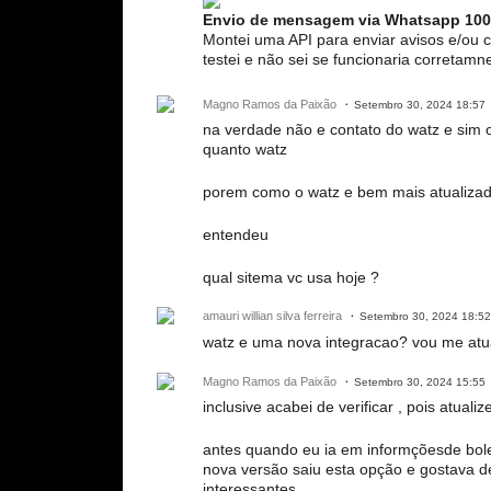
Envio de mensagem via Whatsapp 100
Montei uma API para enviar avisos e/ou
testei e não sei se funcionaria corretamn
Magno Ramos da Paixão
Setembro 30, 2024 18:57
na verdade não e contato do watz e sim o
quanto watz
porem como o watz e bem mais atualizad
entendeu
qual sitema vc usa hoje ?
amauri willian silva ferreira
Setembro 30, 2024 18:52
watz e uma nova integracao? vou me atua
Magno Ramos da Paixão
Setembro 30, 2024 15:55
inclusive acabei de verificar , pois atuali
antes quando eu ia em informçõesde bolet
nova versão saiu esta opção e gostava de
interessantes