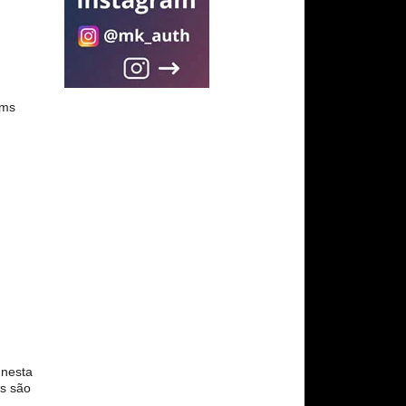
sms
 nesta
es são