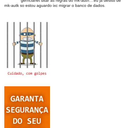
gerncianet ditar as regras do mk-auth....eu ja desisti de
mk-autk so estou aguardo ixc migrar o banco de dados.