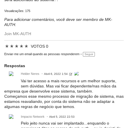
Visualizações: 175
Para adicionar comentários, você deve ser membro de MK-
AUTH.
Join MK-AUTH
★
★
★
★
★
VOTOS 0
Enviar-me um email quando as pessoas responderem –
Seguir
Respostas
Helder Neres
Abril 6, 2022 1:54
Vai ter acesso a mais recursos e um melhor suporte,
sem dúvidas. Mas vai ficar dependente/nas mãos da
empresa que desenvolve esse sistema, também.
Começamos esse mesmo processo de migração de sistema, mas
estamos reavaliando, por conta do sistema não se adaptar a
algumas regras de negócio que temos.
Impacto Network
Abril 5, 2022 22:53
Pelo jeito nunca vai ser implantado...enquando o