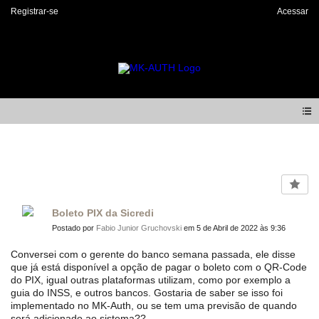
Registrar-se
Acessar
Forum
Boleto PIX da Sicredi
Postado por
Fabio Junior Gruchovski
em 5 de Abril de 2022 às 9:36
Conversei com o gerente do banco semana passada, ele disse
que já está disponível a opção de pagar o boleto com o QR-Code
do PIX, igual outras plataformas utilizam, como por exemplo a
guia do INSS, e outros bancos. Gostaria de saber se isso foi
implementado no MK-Auth, ou se tem uma previsão de quando
será adicionado ao sistema??