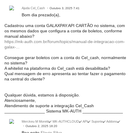
Ajuda Cel_Cash
Outubro 3, 2025 7:41
Bom dia prezado(a),
Cadastrou uma conta GALAXPAY.API CARTÃO no sistema, com
os mesmos dados que configura a conta de boletos, conforme
manual abaixo?
https://mk-auth.com.br/forum/topics/manual-de-integracao-com-
galax-...
Consegue gerar boletos com a conta do Cel_cash, normalmente
no sistema?
A whitelist na plataforma do Cel_cash está desabilitada?
Qual mensagem de erro apresenta ao tentar fazer o pagamento
na central do cliente?
Qualquer dúvida, estamos à disposição.
Atenciosamente,
Atendimento de suporte a integração Cel_Cash
_________________ Sistema MK-AUTH _________________
Merckeu M Moretti✔️ MK-AUTHCLOUD✔️ API✔️ Suporte✔️ Addons✔️
Outubro 2, 2025 18:20
Boa noite
Flavio Silva