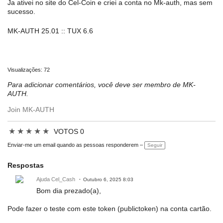
Ja ativei no site do Cel-Coin e criei a conta no Mk-auth, mas sem
sucesso.
MK-AUTH 25.01 :: TUX 6.6
Visualizações: 72
Para adicionar comentários, você deve ser membro de MK-
AUTH.
Join MK-AUTH
★
★
★
★
★
VOTOS 0
Enviar-me um email quando as pessoas responderem –
Seguir
Respostas
Ajuda Cel_Cash
Outubro 6, 2025 8:03
Bom dia prezado(a),
Pode fazer o teste com este token (publictoken) na conta cartão.