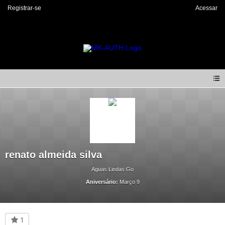
Registrar-se
Acessar
renato almeida silva
Aguas Lindas Go
Aniversário:
Março 9
1