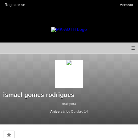
Registrar-se
Acessar
ismael gomes rodrigues
mairipora
Aniversário:
Outubro 14