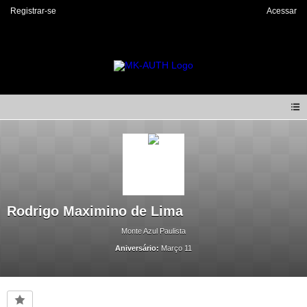
Registrar-se
Acessar
Rodrigo Maximino de Lima
Monte Azul Paulista
Aniversário:
Março 11