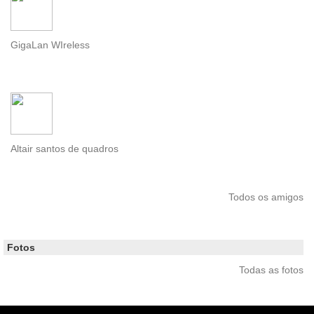
GigaLan WIreless
Altair santos de quadros
Todos os amigos
Fotos
Todas as fotos