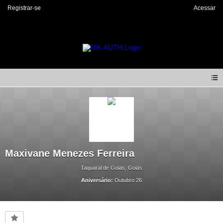
Registrar-se
Acessar
Maxivane Menezes Ferreira
Taquaral de Goias, Goiás
Aniversário:
Outubro 26