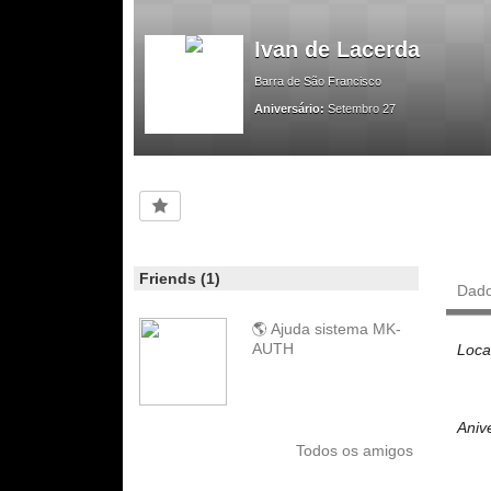
Ivan de Lacerda
Barra de São Francisco
Aniversário:
Setembro 27
Friends (1)
Dad
🌎 Ajuda sistema MK-
AUTH
Loca
Aniv
Todos os amigos