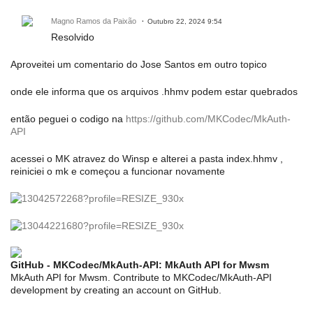
Magno Ramos da Paixão
Outubro 22, 2024 9:54
Resolvido
Aproveitei um comentario do Jose Santos em outro topico
onde ele informa que os arquivos .hhmv podem estar quebrados
então peguei o codigo na
https://github.com/MKCodec/MkAuth-
API
acessei o MK atravez do Winsp e alterei a pasta index.hhmv ,
reiniciei o mk e começou a funcionar novamente
GitHub - MKCodec/MkAuth-API: MkAuth API for Mwsm
MkAuth API for Mwsm. Contribute to MKCodec/MkAuth-API
development by creating an account on GitHub.