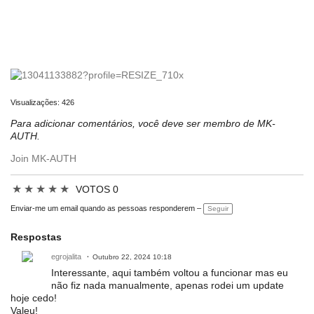
Visualizações: 426
Para adicionar comentários, você deve ser membro de MK-
AUTH.
Join MK-AUTH
★
★
★
★
★
VOTOS 0
Enviar-me um email quando as pessoas responderem –
Seguir
Respostas
egrojalita
Outubro 22, 2024 10:18
Interessante, aqui também voltou a funcionar mas eu
não fiz nada manualmente, apenas rodei um update
hoje cedo!
Valeu!