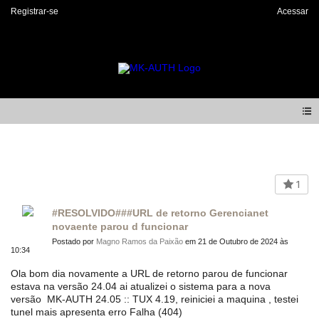
Registrar-se
Acessar
Forum
1
#RESOLVIDO###URL de retorno Gerencianet
novaente parou d funcionar
Postado por
Magno Ramos da Paixão
em 21 de Outubro de 2024 às
10:34
Ola bom dia novamente a URL de retorno parou de funcionar
estava na versão 24.04 ai atualizei o sistema para a nova
versão MK-AUTH 24.05 :: TUX 4.19, reiniciei a maquina , testei
tunel mais apresenta erro Falha (404)