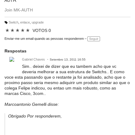
AUTH.
Join MK-AUTH
Switch
,
enlace
,
upgrade
M
ar
★
★
★
★
★
VOTOS 0
c
a
ç
Enviar-me um email quando as pessoas responderem –
Seguir
õ
e
s:
Respostas
Gabriel Chaves
Setembro 13, 2011 16:55
Sim.. deixei de dizer que eu tambem acho que vc
deveria melhorar a sua estrutura de Switchs.. E como
voce esta passando que o restante ja foi analisado, acho que o
proximo passo seria mesmo adiquirir um produto similar ao que o
colega Felipe indicou, ou entao um mais robusto, como as
marcas Cisco, 3com..
Marcoantonio Gemelli disse:
Obrigado Por responderem,