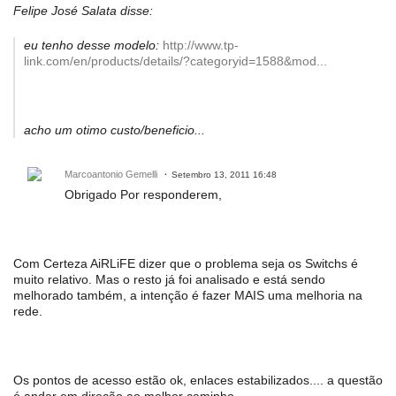
Felipe José Salata disse:
eu tenho desse modelo:
http://www.tp-
link.com/en/products/details/?categoryid=1588&mod...
acho um otimo custo/beneficio...
Marcoantonio Gemelli
Setembro 13, 2011 16:48
Obrigado Por responderem,
Com Certeza AiRLiFE dizer que o problema seja os Switchs é
muito relativo. Mas o resto já foi analisado e está sendo
melhorado também, a intenção é fazer MAIS uma melhoria na
rede.
Os pontos de acesso estão ok, enlaces estabilizados.... a questão
é andar em direção ao melhor caminho...