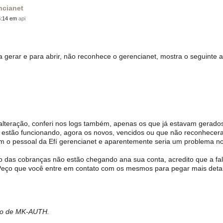
ncianet
5:14 em
api
 gerar e para abrir, não reconhece o gerencianet, mostra o seguinte 
teração, conferi nos logs também, apenas os que já estavam gerado
 estão funcionando, agora os novos, vencidos ou que não reconhece
com o pessoal da Efí gerencianet e aparentemente seria um problema n
o das cobranças não estão chegando ana sua conta, acredito que a fa
 Peço que você entre em contato com os mesmos para pegar mais deta
bro de MK-AUTH.