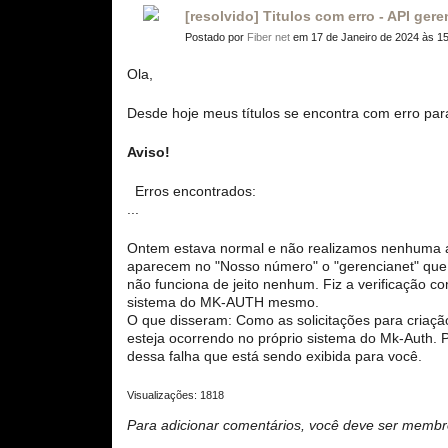
[resolvido] Titulos com erro - API gere
Postado por
Fiber net
em 17 de Janeiro de 2024 às 1
Ola,
Desde hoje meus títulos se encontra com erro para
Aviso!
Erros encontrados:
...
Ontem estava normal e não realizamos nenhuma al
aparecem no "Nosso número" o "gerencianet" que
não funciona de jeito nenhum. Fiz a verificação 
sistema do MK-AUTH mesmo.
O que disseram: Como as solicitações para criaçã
esteja ocorrendo no próprio sistema do Mk-Auth.
dessa falha que está sendo exibida para você.
Visualizações: 1818
Para adicionar comentários, você deve ser mem