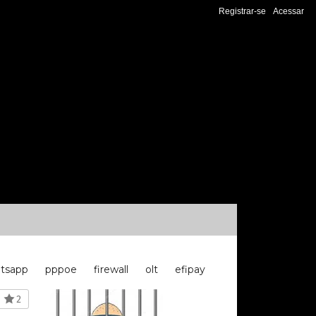
Registrar-se
Acessar
tsapp
pppoe
firewall
olt
efipay
2