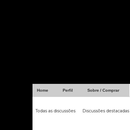
Home
Perfil
Sobre / Comprar
Forum
Todas as discussões
Discussões destacadas
iugu
fibra