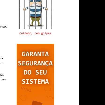
aviso:
s e
ram
o
lha
lhes