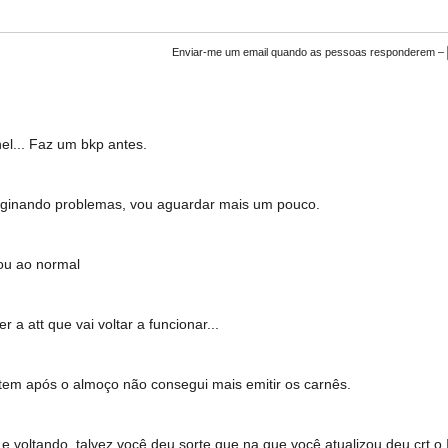
Enviar-me um email quando as pessoas responderem –
el... Faz um bkp antes.
imaginando problemas, vou aguardar mais um pouco.
tou ao normal
a att que vai voltar a funcionar...
m após o almoço não consegui mais emitir os carnês.
e voltando, talvez você deu sorte que na que você atualizou deu crt o 