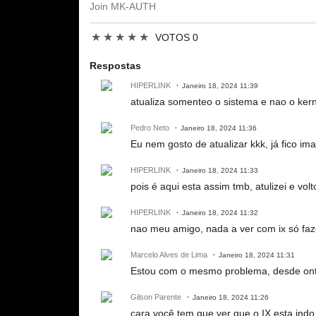
Join MK-AUTH
★
★
★
★
★
VOTOS 0
Respostas
HIPERLINK
Janeiro 18, 2024 11:39
atualiza somenteo o sistema e nao o kern
Pedro Neto
Janeiro 18, 2024 11:36
Eu nem gosto de atualizar kkk, já fico 
HIPERLINK
Janeiro 18, 2024 11:33
pois é aqui esta assim tmb, atulizei e vol
HIPERLINK
Janeiro 18, 2024 11:32
nao meu amigo, nada a ver com ix só fazer 
Marcelo Alves de Lima
Janeiro 18, 2024 11:31
Estou com o mesmo problema, desde onte
Gilson Parente
Janeiro 18, 2024 11:26
cara você tem que ver que o IX esta indo 