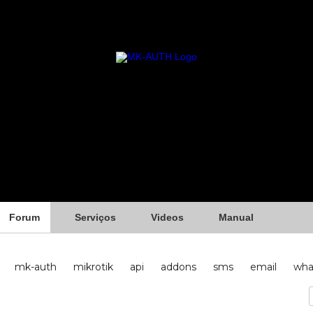
Forum
Serviços
Videos
Manual
mk-auth
mikrotik
api
addons
sms
email
wha