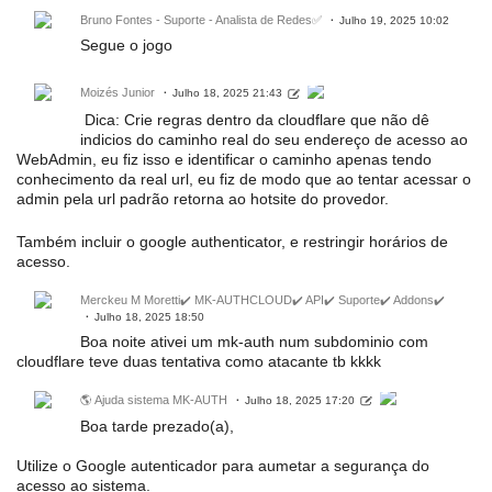
Bruno Fontes - Suporte - Analista de Redes✅
Julho 19, 2025 10:02
Segue o jogo
Moizés Junior
Julho 18, 2025 21:43
Dica: Crie regras dentro da cloudflare que não dê
indicios do caminho real do seu endereço de acesso ao
WebAdmin, eu fiz isso e identificar o caminho apenas tendo
conhecimento da real url, eu fiz de modo que ao tentar acessar o
admin pela url padrão retorna ao hotsite do provedor.
Também incluir o google authenticator, e restringir horários de
acesso.
Merckeu M Moretti✔️ MK-AUTHCLOUD✔️ API✔️ Suporte✔️ Addons✔️
Julho 18, 2025 18:50
Boa noite ativei um mk-auth num subdominio com
cloudflare teve duas tentativa como atacante tb kkkk
🌎 Ajuda sistema MK-AUTH
Julho 18, 2025 17:20
Boa tarde prezado(a),
Utilize o Google autenticador para aumetar a segurança do
acesso ao sistema.