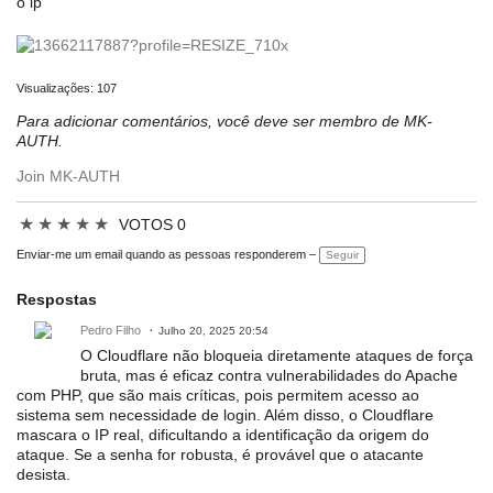
o ip
Visualizações: 107
Para adicionar comentários, você deve ser membro de MK-
AUTH.
Join MK-AUTH
★
★
★
★
★
VOTOS 0
Enviar-me um email quando as pessoas responderem –
Seguir
Respostas
Pedro Filho
Julho 20, 2025 20:54
O Cloudflare não bloqueia diretamente ataques de força 
bruta, mas é eficaz contra vulnerabilidades do Apache 
com PHP, que são mais críticas, pois permitem acesso ao 
sistema sem necessidade de login. Além disso, o Cloudflare 
mascara o IP real, dificultando a identificação da origem do 
ataque. Se a senha for robusta, é provável que o atacante 
desista.