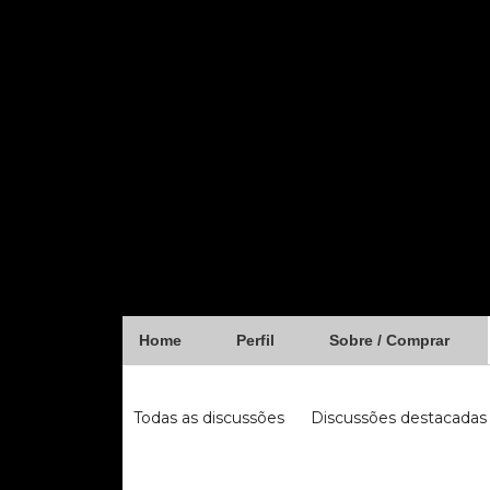
Home
Perfil
Sobre / Comprar
Forum
Todas as discussões
Discussões destacadas
iugu
fibra