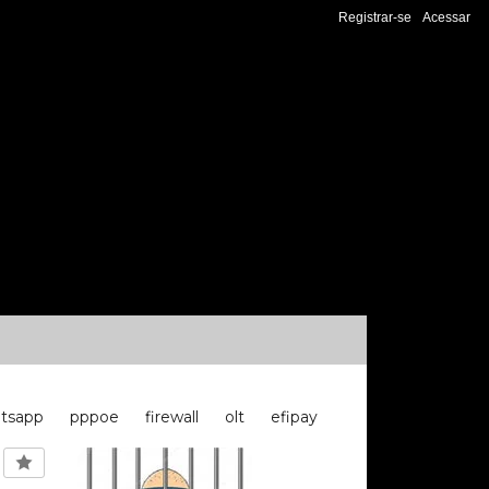
Registrar-se
Acessar
tsapp
pppoe
firewall
olt
efipay