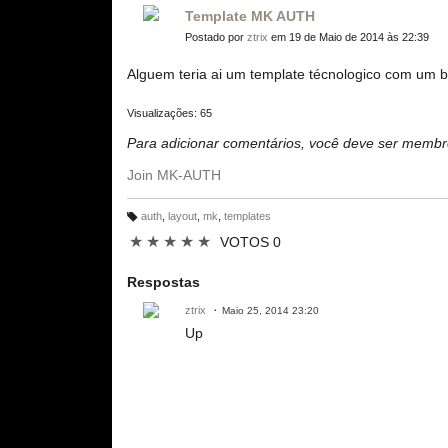
Template MK AUTH
Postado por
ztrix
em 19 de Maio de 2014 às 22:39
Alguem teria ai um template técnologico com um b
Visualizações: 65
Para adicionar comentários, você deve ser mem
Join MK-AUTH
auth
,
layout
,
mk
,
templates
M
ar
★
★
★
★
★
VOTOS 0
c
a
ç
õ
Respostas
e
s:
ztrix
Maio 25, 2014 23:20
Up