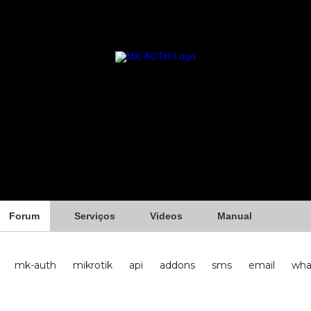
Forum
Serviços
Videos
Manual
mk-auth
mikrotik
api
addons
sms
email
wha