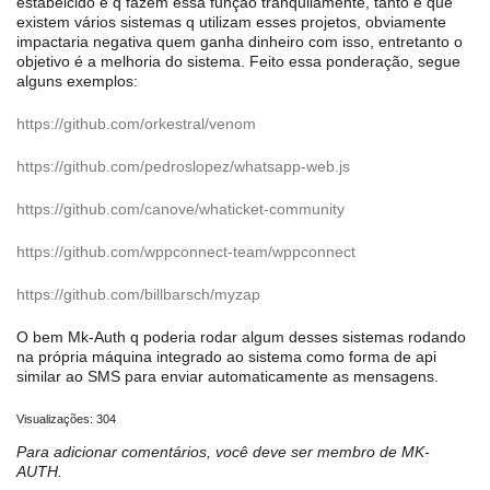
estabelcido e q fazem essa função tranquilamente, tanto é que
existem vários sistemas q utilizam esses projetos, obviamente
impactaria negativa quem ganha dinheiro com isso, entretanto o
objetivo é a melhoria do sistema. Feito essa ponderação, segue
alguns exemplos:
https://github.com/orkestral/venom
https://github.com/pedroslopez/whatsapp-web.js
https://github.com/canove/whaticket-community
https://github.com/wppconnect-team/wppconnect
https://github.com/billbarsch/myzap
O bem Mk-Auth q poderia rodar algum desses sistemas rodando
na própria máquina integrado ao sistema como forma de api
similar ao SMS para enviar automaticamente as mensagens.
Visualizações: 304
Para adicionar comentários, você deve ser membro de MK-
AUTH.