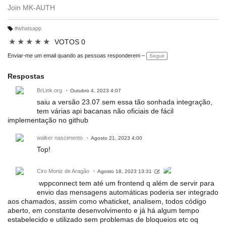
Join MK-AUTH
#whatsapp
M
ar
★
★
★
★
★
VOTOS 0
c
a
ç
Enviar-me um email quando as pessoas responderem –
Seguir
õ
e
s:
Respostas
BrLink.org
Outubro 4, 2023 4:07
saiu a versão 23.07 sem essa tão sonhada integração,
tem várias api bacanas não oficiais de fácil
implementação no github
walker nascimento
Agosto 21, 2023 4:00
Top!
Ciro Moniz de Aragão
Agosto 18, 2023 13:31
wppconnect tem até um frontend q além de servir para
envio das mensagens automáticas poderia ser integrado
aos chamados, assim como whaticket, analisem, todos código
aberto, em constante desenvolvimento e já há algum tempo
estabelecido e utilizado sem problemas de bloqueios etc oq