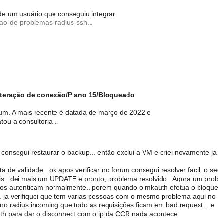
de um usuário que conseguiu integrar:
cao-de-problemas-radius-ssh...
teração de conexão/Plano 15/Bloqueado
orum. A mais recente é datada de março de 2022 e
ratou a consultoria…
consegui restaurar o backup... então exclui a VM e criei novamente j
ta de validade.. ok apos verificar no forum consegui resolver facil, o 
is.. dei mais um UPDATE e pronto, problema resolvido.. Agora um pro
rios autenticam normalmente.. porem quando o mkauth efetua o bloque
.. ja verifiquei que tem varias pessoas com o mesmo problema aqui no
 no radius incoming que todo as requisições ficam em bad request... e
h para dar o disconnect com o ip da CCR nada acontece.