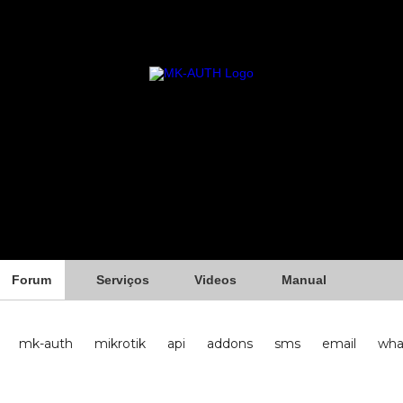
Forum
Serviços
Videos
Manual
mk-auth
mikrotik
api
addons
sms
email
wha