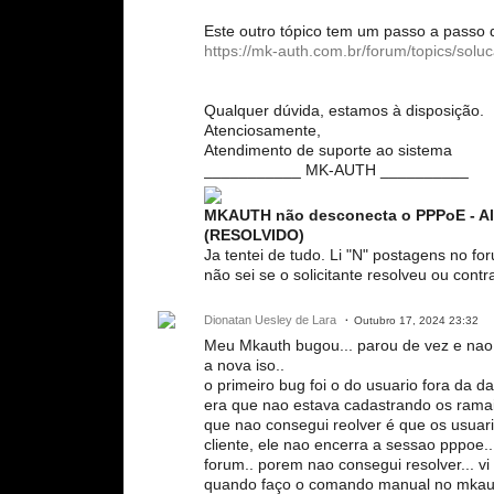
Este outro tópico tem um passo a passo 
https://mk-auth.com.br/forum/topics/solu
Qualquer dúvida, estamos à disposição.
Atenciosamente,
Atendimento de suporte ao sistema
___________ MK-AUTH __________
MKAUTH não desconecta o PPPoE - Al
(RESOLVIDO)
Ja tentei de tudo. Li "N" postagens no f
não sei se o solicitante resolveu ou cont
Dionatan Uesley de Lara
Outubro 17, 2024 23:32
Meu Mkauth bugou... parou de vez e nao 
a nova iso..
o primeiro bug foi o do usuario fora da da
era que nao estava cadastrando os rama
que nao consegui reolver é que os usua
cliente, ele nao encerra a sessao pppoe.
forum.. porem nao consegui resolver... vi
quando faço o comando manual no mkaut