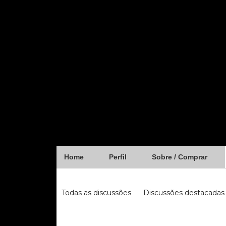
Home
Perfil
Sobre / Comprar
Forum
Todas as discussões
Discussões destacadas
iugu
fibra