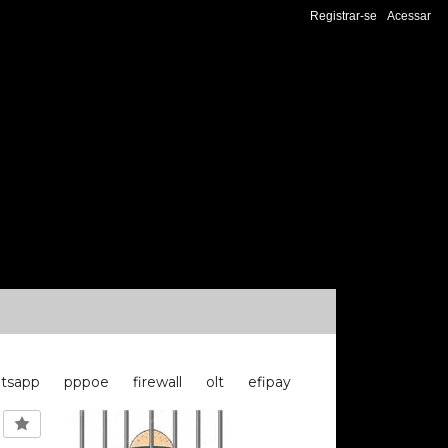
Registrar-se
Acessar
tsapp
pppoe
firewall
olt
efipay