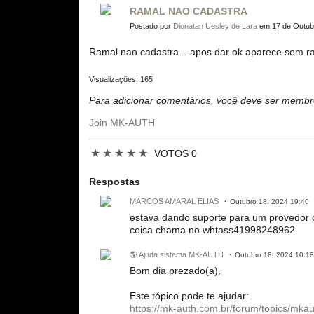
RAMAL NAO CADASTRA
Postado por
Dionatan Uesley de Lara
em 17 de Outubr
Ramal nao cadastra... apos dar ok aparece sem r
Visualizações: 165
Para adicionar comentários, você deve ser mem
Join MK-AUTH
★
★
★
★
★
VOTOS 0
Respostas
MARCOS AMARAL ELIAS
Outubro 18, 2024 19:40
estava dando suporte para um provedor 
coisa chama no whtass41998248962
🌎 Ajuda sistema MK-AUTH
Outubro 18, 2024 10:18
Bom dia prezado(a),
Este tópico pode te ajudar:
https://mk-auth.com.br/forum/topics/mka