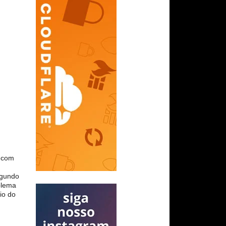
a com
segundo
blema
io do