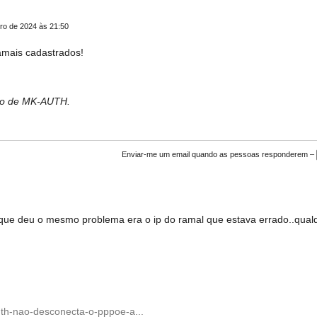
o de 2024 às 21:50
amais cadastrados!
bro de MK-AUTH.
Enviar-me um email quando as pessoas responderem –
que deu o mesmo problema era o ip do ramal que estava errado..qual
uth-nao-desconecta-o-pppoe-a...