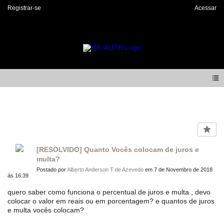
Registrar-se
Acessar
Forum
[RESOLVIDO] Quanto Vocês colocam de juros e
multa?
Postado por
Alberto Anderson T de Azevedo
em 7 de Novembro de 2018
às 16:39
quero saber como funciona o percentual de juros e multa , devo
colocar o valor em reais ou em porcentagem? e quantos de juros
e multa vocês colocam?