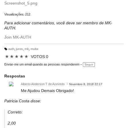
Screenshot_5.png
Visualizações: 212
Para adicionar comentários, você deve ser membro de MK-
AUTH.
Join MK-AUTH
auth
,
juros
,
mk
,
multa
M
ar
★
★
★
★
★
VOTOS 0
c
a
ç
Enviar-me um email quando as pessoas responderem –
Seguir
õ
e
s:
Respostas
Alberto Anderson T de Azevedo
Novembro 8, 2018 22:17
Me Ajudou Demais Obrigado!
Patricia Costa disse:
Correto:
2,00