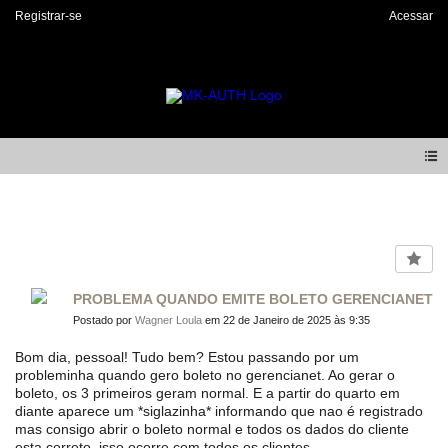
Registrar-se
Acessar
Forum
PROBLEMA QUANDO EMITE BOLETO GERENCIANET
Postado por
Wagner Loula
em 22 de Janeiro de 2025 às 9:35
Bom dia, pessoal! Tudo bem? Estou passando por um
probleminha quando gero boleto no gerencianet. Ao gerar o
boleto, os 3 primeiros geram normal. E a partir do quarto em
diante aparece um *siglazinha* informando que nao é registrado
mas consigo abrir o boleto normal e todos os dados do cliente
esta correto, isso ocorre com todos os clientes