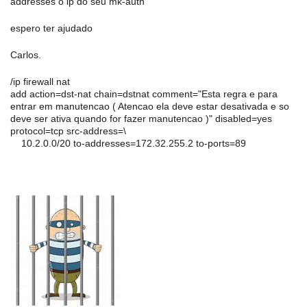
addresses o ip do seu mk-auth
espero ter ajudado
Carlos.
/ip firewall nat
add action=dst-nat chain=dstnat comment="Esta regra e para
entrar em manutencao ( Atencao ela deve estar desativada e so
deve ser ativa quando for fazer manutencao )" disabled=yes
protocol=tcp src-address=\
10.2.0.0/20 to-addresses=172.32.255.2 to-ports=89