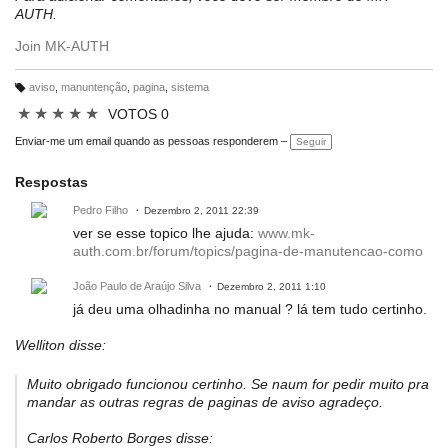
AUTH.
Join MK-AUTH
aviso
,
manuntenção
,
pagina
,
sistema
M
ar
★
★
★
★
★
VOTOS 0
c
a
ç
Enviar-me um email quando as pessoas responderem –
Seguir
õ
e
s:
Respostas
Pedro Filho
Dezembro 2, 2011 22:39
ver se esse topico lhe ajuda:
www.mk-
auth.com.br/forum/topics/pagina-de-manutencao-como
João Paulo de Araújo Silva
Dezembro 2, 2011 1:10
já deu uma olhadinha no manual ? lá tem tudo certinho.
Welliton disse:
Muito obrigado funcionou certinho. Se naum for pedir muito pra
mandar as outras regras de paginas de aviso agradeço.
Carlos Roberto Borges disse: