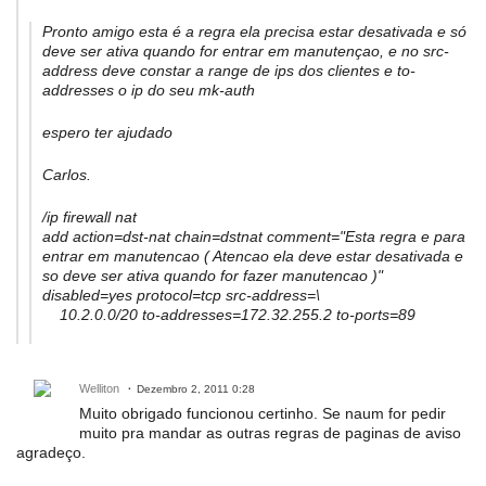
Pronto amigo esta é a regra ela precisa estar desativada e só
deve ser ativa quando for entrar em manutençao, e no src-
address deve constar a range de ips dos clientes e to-
addresses o ip do seu mk-auth
espero ter ajudado
Carlos.
/ip firewall nat
add action=dst-nat chain=dstnat comment="Esta regra e para
entrar em manutencao ( Atencao ela deve estar desativada e
so deve ser ativa quando for fazer manutencao )"
disabled=yes protocol=tcp src-address=\
10.2.0.0/20 to-addresses=172.32.255.2 to-ports=89
Welliton
Dezembro 2, 2011 0:28
Muito obrigado funcionou certinho. Se naum for pedir
muito pra mandar as outras regras de paginas de aviso
agradeço.